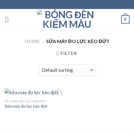
Skip
to
content
0
HOME
SỬA MÁY ĐO LỰC KÉO ĐỨT
/
FILTER
SỬA MÁY ĐO LỰC KÉO ĐỨT
Sửa máy đo lực kéo đứt
Add to
wishlist