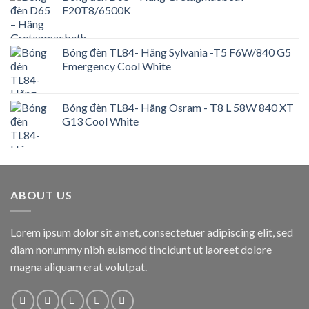
F20T8/6500K
Bóng đèn TL84- Hãng Sylvania -T5 F6W/840 G5
Emergency Cool White
Bóng đèn TL84- Hãng Osram - T8 L 58W 840 XT
G13 Cool White
ABOUT US
Lorem ipsum dolor sit amet, consectetuer adipiscing elit, sed
diam nonummy nibh euismod tincidunt ut laoreet dolore
magna aliquam erat volutpat.