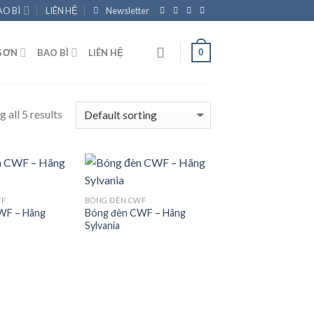
AO BÌ
LIÊN HỆ
Newsletter
0
SƠN
BAO BÌ
LIÊN HỆ
 all 5 results
WF
BÓNG ĐÈN CWF
WF – Hãng
Bóng đèn CWF – Hãng
Add to
Add to
Sylvania
wishlist
wishlist