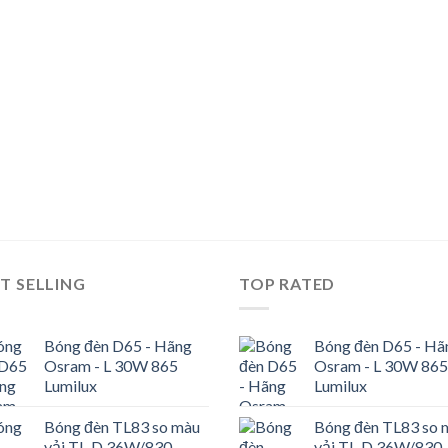
T SELLING
TOP RATED
Bóng đèn D65 - Hãng
Bóng đèn D65 - Hã
Osram - L 30W 865
Osram - L 30W 865
Lumilux
Lumilux
Bóng đèn TL83 so màu
Bóng đèn TL83 so 
vải TL-D 36W/830
vải TL-D 36W/830