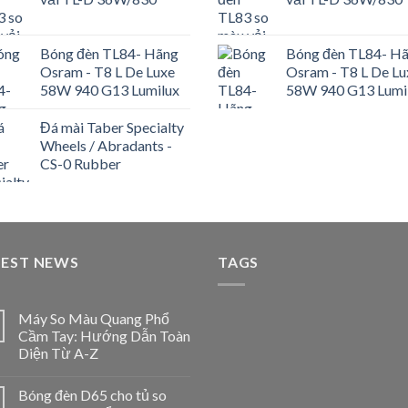
Bóng đèn TL84- Hãng
Bóng đèn TL84- H
Osram - T8 L De Luxe
Osram - T8 L De Lu
58W 940 G13 Lumilux
58W 940 G13 Lumi
Đá mài Taber Specialty
Wheels / Abradants -
CS-0 Rubber
TEST NEWS
TAGS
Máy So Màu Quang Phổ
Cầm Tay: Hướng Dẫn Toàn
Diện Từ A-Z
Bóng đèn D65 cho tủ so