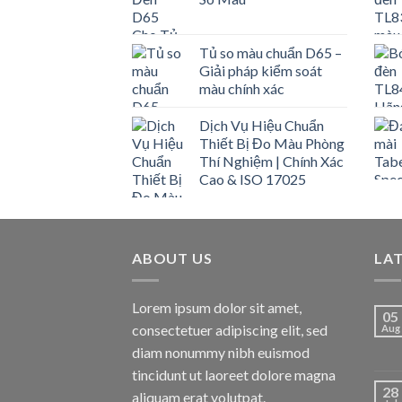
Tủ so màu chuẩn D65 –
Giải pháp kiểm soát
màu chính xác
Dịch Vụ Hiệu Chuẩn
Thiết Bị Đo Màu Phòng
Thí Nghiệm | Chính Xác
Cao & ISO 17025
ABOUT US
LA
Lorem ipsum dolor sit amet,
05
consectetuer adipiscing elit, sed
Aug
diam nonummy nibh euismod
tincidunt ut laoreet dolore magna
28
aliquam erat volutpat.