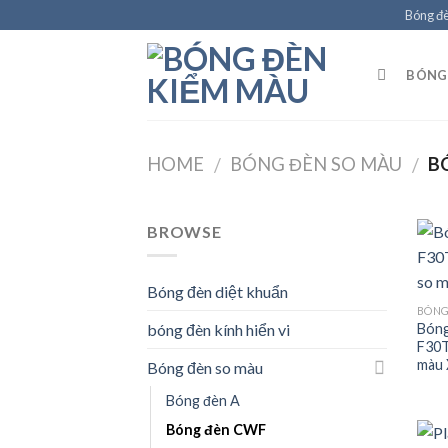
Skip
Bóng đ
to
content
BÓNG 
HOME
BÓNG ĐÈN SO MÀU
B
/
/
BROWSE
Bóng đèn diệt khuẩn
BÓNG
Bóng
bóng đèn kính hiển vi
F30T
màu 
Bóng đèn so màu
Bóng đèn A
Bóng đèn CWF