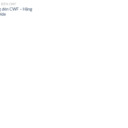
 ĐÈN CWF
 đèn CWF – Hãng
vide
Add to
wishlist