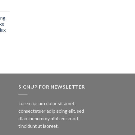
ãng
xe
lux
SIGNUP FOR NEWSLETTER
Lorem ipsum dolor sit amet,
consectetuer adipiscing elit, sed
diam nonummy nibh euismod
tincidunt ut laoreet.