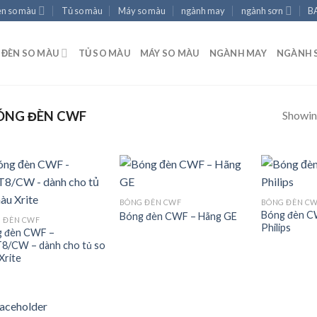
èn so màu
Tủ so màu
Máy so màu
ngành may
ngành sơn
B
ĐÈN SO MÀU
TỦ SO MÀU
MÁY SO MÀU
NGÀNH MAY
NGÀNH 
Showing
ÓNG ĐÈN CWF
BÓNG ĐÈN CWF
BÓNG ĐÈN C
Bóng đèn C
Bóng đèn CWF – Hãng GE
Add to
Add to
 ĐÈN CWF
Philips
wishlist
wishlist
 đèn CWF –
8/CW – dành cho tủ so
Xrite