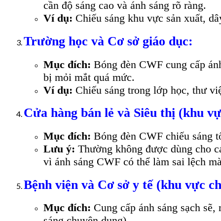
cần độ sáng cao và ánh sáng rõ ràng.
Ví dụ:
Chiếu sáng khu vực sản xuất, dây
Trường học và Cơ sở giáo dục:
Mục đích:
Bóng đèn CWF cung cấp ánh sá
bị mỏi mắt quá mức.
Ví dụ:
Chiếu sáng trong lớp học, thư vi
Cửa hàng bán lẻ và Siêu thị (khu v
Mục đích:
Bóng đèn CWF chiếu sáng tổn
Lưu ý:
Thường không được dùng cho các 
vì ánh sáng CWF có thể làm sai lệch mà
Bệnh viện và Cơ sở y tế (khu vực c
Mục đích:
Cung cấp ánh sáng sạch sẽ, 
sáng chuyên dụng).