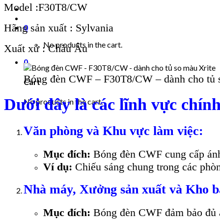
Model :F30T8/CW
Hãng sản xuất : Sylvania
0
No products in the cart.
Xuất xứ : Châu Âu
0
Bóng đèn CWF – F30T8/CW – dành cho tủ s
Cart
Dưới đây là các lĩnh vực ch
No products in the cart.
Văn phòng và Khu vực làm việc:
Mục đích:
Bóng đèn CWF cung cấp ánh sá
Ví dụ:
Chiếu sáng chung trong các phòn
Nhà máy, Xưởng sản xuất và Kho b
Mục đích:
Bóng đèn CWF đảm bảo đủ ánh