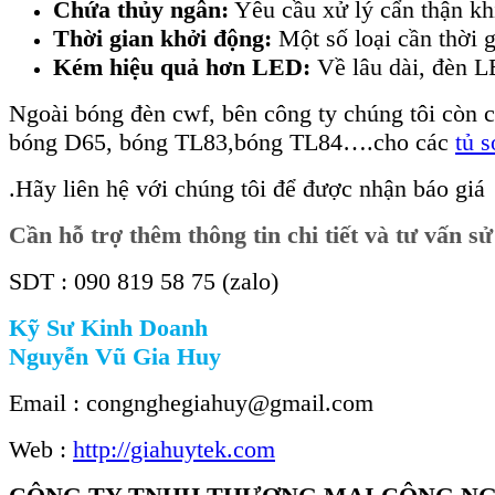
Chứa thủy ngân:
Yêu cầu xử lý cẩn thận khi
Thời gian khởi động:
Một số loại cần thời g
Kém hiệu quả hơn LED:
Về lâu dài, đèn L
Ngoài bóng đèn cwf, bên công ty chúng tôi còn
bóng D65, bóng TL83,bóng TL84….cho các
tủ 
.Hãy liên hệ với chúng tôi để được nhận báo giá
Cần hỗ trợ thêm thông tin chi tiết và tư vấn s
SDT : 090 819 58 75 (zalo)
Kỹ Sư Kinh Doanh
Nguyễn Vũ Gia Huy
Email : congnghegiahuy@gmail.com
Web :
http://giahuytek.com