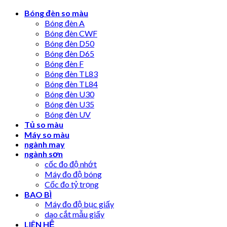
Skip
Bóng đèn so màu
to
Bóng đèn A
content
Bóng đèn CWF
Bóng đèn D50
Bóng đèn D65
Bóng đèn F
Bóng đèn TL83
Bóng đèn TL84
Bóng đèn U30
Bóng đèn U35
Bóng đèn UV
Tủ so màu
Máy so màu
ngành may
ngành sơn
cốc đo độ nhớt
Máy đo độ bóng
Cốc đo tỷ trọng
BAO BÌ
Máy đo độ bục giấy
dao cắt mẫu giấy
LIÊN HỆ