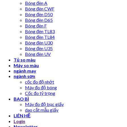
Bóng đèn A
Bóng đèn CWF
Bóng đèn D50
Bóng đèn D65
Bóng đèn F
Bóng đèn TL83
Bóng đèn TL84
Bóng đèn U30
Bóng đèn U35
Bóng đèn UV
Tủ so màu
Máy so màu
ngành may
ngành sơn
cốc đo độ nhớt
Máy đo độ bóng
Cốc đo tỷ trọng
BAO BÌ
Máy đo độ bục giấy
dao cắt mẫu giấy
LIÊN HỆ
Login
Newsletter