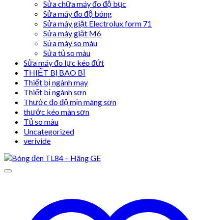
Sửa chữa máy đo độ bục
Sửa máy đo độ bóng
Sửa máy giặt Electrolux form 71
Sửa máy giặt M6
Sửa máy so màu
Sửa tủ so màu
Sửa máy đo lực kéo đứt
THIẾT BỊ BAO BÌ
Thiết bị ngành may
Thiết bị ngành sơn
Thước đo độ mịn màng sơn
thước kéo màn sơn
Tủ so màu
Uncategorized
verivide