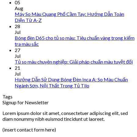
05
Aug
Máy So Màu Quang Phổ Cầm Tay: Hướng Dẫn Toàn
Diện Từ A-Z
28
Jul
Bóng đèn D65 cho tủ so màu: Tiêu chuẩn vàng trong kiểm
tra màu sắc
27
Jul
Tủ so màu chuyên nghiệp: Giải pháp chuẩn màu tuyệt đối
21
Jul
Hướng Dẫn Sử Dụng Bóng Đèn Inca A: So Màu Chuẩn
Ngành Sơn, Nội Thất Trong Tủ Tilo
Tags
Signup for Newsletter
Lorem ipsum dolor sit amet, consectetuer adipiscing elit, sed
diam nonummy nibh euismod tincidunt ut laoreet.
(insert contact form here)