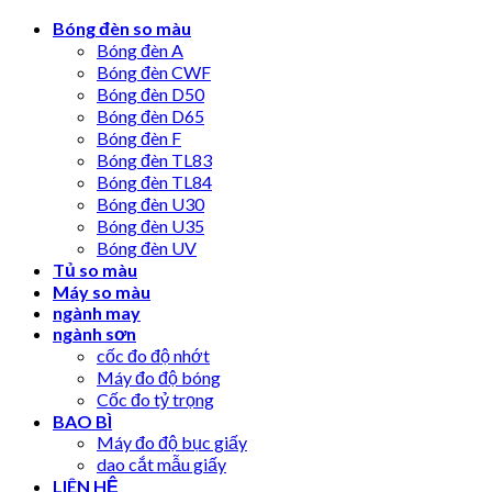
Skip
Bóng đèn so màu
to
Bóng đèn A
content
Bóng đèn CWF
Bóng đèn D50
Bóng đèn D65
Bóng đèn F
Bóng đèn TL83
Bóng đèn TL84
Bóng đèn U30
Bóng đèn U35
Bóng đèn UV
Tủ so màu
Máy so màu
ngành may
ngành sơn
cốc đo độ nhớt
Máy đo độ bóng
Cốc đo tỷ trọng
BAO BÌ
Máy đo độ bục giấy
dao cắt mẫu giấy
LIÊN HỆ