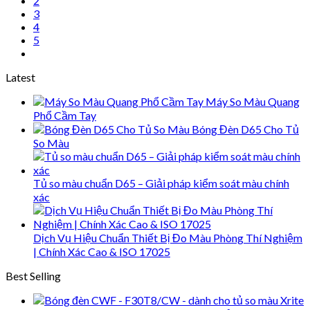
2
3
4
5
Latest
Máy So Màu Quang
Phổ Cầm Tay
Bóng Đèn D65 Cho Tủ
So Màu
Tủ so màu chuẩn D65 – Giải pháp kiểm soát màu chính
xác
Dịch Vụ Hiệu Chuẩn Thiết Bị Đo Màu Phòng Thí Nghiệm
| Chính Xác Cao & ISO 17025
Best Selling