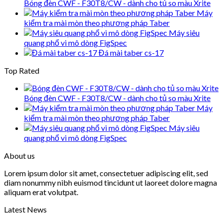
Bóng đèn CWF - F30T8/CW - dành cho tủ so màu Xrite
Máy
kiểm tra mài mòn theo phương pháp Taber
Máy siêu
quang phổ vi mô dòng FigSpec
Đá mài taber cs-17
Top Rated
Bóng đèn CWF - F30T8/CW - dành cho tủ so màu Xrite
Máy
kiểm tra mài mòn theo phương pháp Taber
Máy siêu
quang phổ vi mô dòng FigSpec
About us
Lorem ipsum dolor sit amet, consectetuer adipiscing elit, sed
diam nonummy nibh euismod tincidunt ut laoreet dolore magna
aliquam erat volutpat.
Latest News