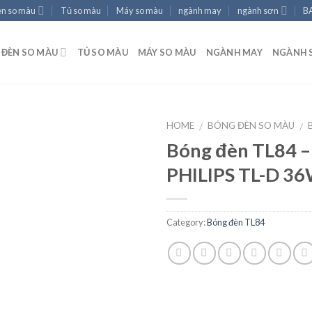
èn so màu
Tủ so màu
Máy so màu
ngành may
ngành sơn
B
ĐÈN SO MÀU
TỦ SO MÀU
MÁY SO MÀU
NGÀNH MAY
NGÀNH 
HOME
BÓNG ĐÈN SO MÀU
/
/
Bóng đèn TL84 –
PHILIPS TL-D 3
Add to
wishlist
Category:
Bóng đèn TL84