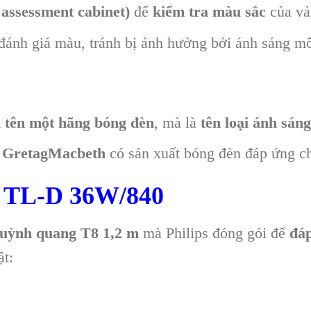
 assessment cabinet)
để
kiểm tra màu sắc
của vải
đánh giá màu, tránh bị ảnh hưởng bởi ánh sáng m
 tên một hãng bóng đèn
, mà là
tên loại ánh sán
, GretagMacbeth
có sản xuất bóng đèn đáp ứng c
 TL-D 36W/840
uỳnh quang T8 1,2 m
mà Philips đóng gói để
đá
ật: