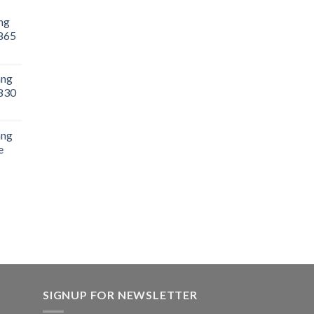
ng
865
ãng
830
ãng
e
SIGNUP FOR NEWSLETTER