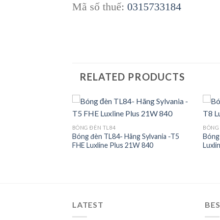
Mã số thuế:
0315733184
RELATED PRODUCTS
BÓNG ĐÈN TL84
BÓNG 
ng Sylvania -T8
Bóng đèn TL84- Hãng Sylvania -T5
Bóng 
Add to
Add to
 840
FHE Luxline Plus 21W 840
Luxli
wishlist
wishlist
LATEST
BES