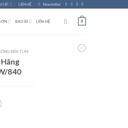
AO BÌ
LIÊN HỆ
Newsletter
0
SƠN
BAO BÌ
LIÊN HỆ
BÓNG ĐÈN TL84
 Hãng
6W/840