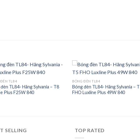
ĐÈN TL84
BÓNG ĐÈN TL84
đèn TL84- Hãng Sylvania – T8
Bóng đèn TL84- Hãng Sylvania – 
Add to
Add
ne Plus F25W 840
FHO Luxline Plus 49W 840
wishlist
wishl
T SELLING
TOP RATED