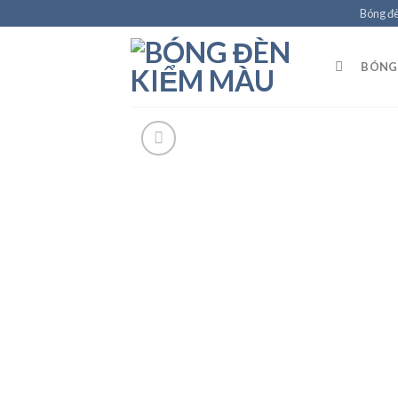
Skip
Bóng đ
to
content
BÓNG 