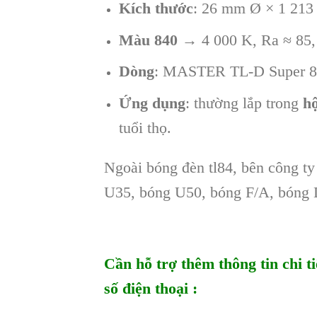
Kích thước
: 26 mm Ø × 1 213
Màu 840
→ 4 000 K, Ra ≈ 85, 
Dòng
: MASTER TL-D Super 80
Ứng dụng
: thường lắp trong
h
tuổi thọ.
Ngoài bóng đèn tl84, bên công t
U35, bóng U50, bóng F/A, bóng
Cần hỗ trợ thêm thông tin chi t
số điện thoại :