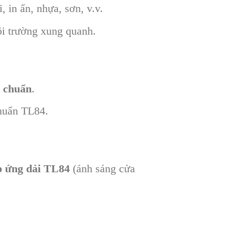
, in ấn, nhựa, sơn, v.v.
ôi trường xung quanh.
g chuẩn
.
huẩn TL84.
p ứng dải TL84
(ánh sáng cửa