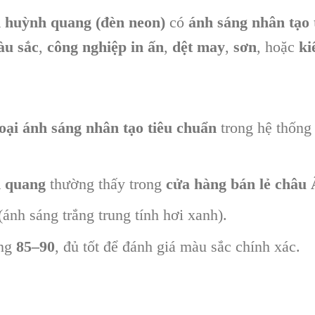
 huỳnh quang (đèn neon)
có
ánh sáng nhân tạo 
àu sắc
,
công nghiệp in ấn
,
dệt may
,
sơn
, hoặc
ki
loại ánh sáng nhân tạo tiêu chuẩn
trong hệ thốn
h quang
thường thấy trong
cửa hàng bán lẻ châu
ánh sáng trắng trung tính hơi xanh).
ảng
85–90
, đủ tốt để đánh giá màu sắc chính xác.