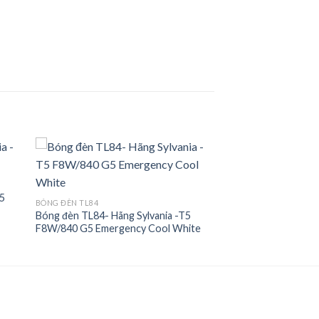
T5
 to
Add to
BÓNG ĐÈN TL84
ist
wishlist
Bóng đèn TL84- Hãng Sylvania -T5
F8W/840 G5 Emergency Cool White