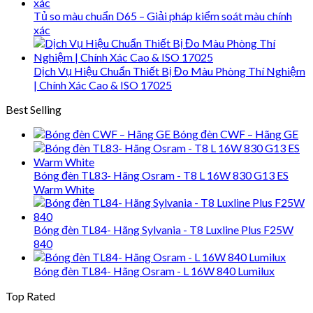
Tủ so màu chuẩn D65 – Giải pháp kiểm soát màu chính
xác
Dịch Vụ Hiệu Chuẩn Thiết Bị Đo Màu Phòng Thí Nghiệm
| Chính Xác Cao & ISO 17025
Best Selling
Bóng đèn CWF – Hãng GE
Bóng đèn TL83- Hãng Osram - T8 L 16W 830 G13 ES
Warm White
Bóng đèn TL84- Hãng Sylvania - T8 Luxline Plus F25W
840
Bóng đèn TL84- Hãng Osram - L 16W 840 Lumilux
Top Rated