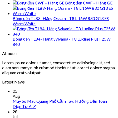
Bóng đèn CWF – Hãng GE
Bóng đèn TL83- Hãng Osram - T8 L 16W 830 G13 ES
Warm White
Bóng đèn TL84- Hãng Sylvania - T8 Luxline Plus F25W
840
About us
Lorem ipsum dolor sit amet, consectetuer adipiscing elit, sed
diam nonummy nibh euismod tincidunt ut laoreet dolore magna
aliquam erat volutpat.
Latest News
05
Aug
Máy So Màu Quang Phổ Cầm Tay: Hướng Dẫn Toàn
Diện Từ A-Z
28
Jul