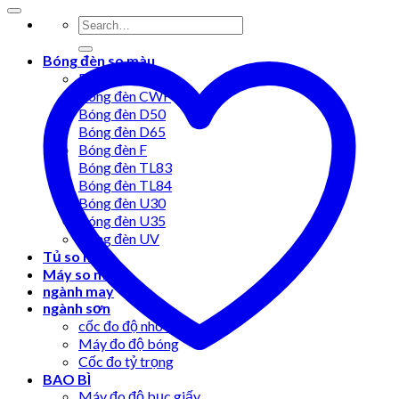
Bóng đèn so màu
Bóng đèn A
Bóng đèn CWF
Bóng đèn D50
Bóng đèn D65
Bóng đèn F
Bóng đèn TL83
Bóng đèn TL84
Bóng đèn U30
Bóng đèn U35
Bóng đèn UV
Tủ so màu
Máy so màu
ngành may
ngành sơn
cốc đo độ nhớt
Máy đo độ bóng
Cốc đo tỷ trọng
BAO BÌ
Máy đo độ bục giấy