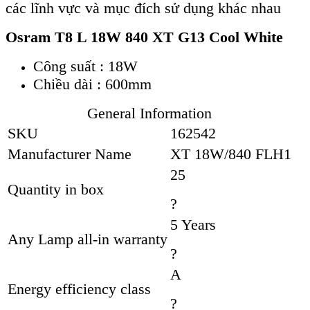
các lĩnh vực và mục đích sử dụng khác nhau
Osram T8 L 18W 840 XT G13 Cool White
Công suất : 18W
Chiều dài : 600mm
General Information
SKU
162542
Manufacturer Name
XT 18W/840 FLH1
25
Quantity in box
?
5 Years
Any Lamp all-in warranty
?
A
Energy efficiency class
?