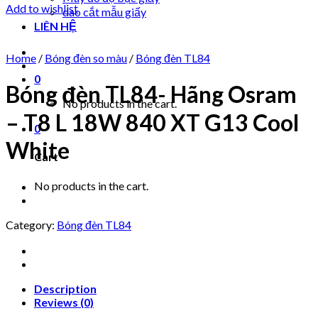
Add to wishlist
dao cắt mẫu giấy
LIÊN HỆ
Home
/
Bóng đèn so màu
/
Bóng đèn TL84
0
Bóng đèn TL84- Hãng Osram
No products in the cart.
– T8 L 18W 840 XT G13 Cool
0
White
Cart
No products in the cart.
Category:
Bóng đèn TL84
Description
Reviews (0)