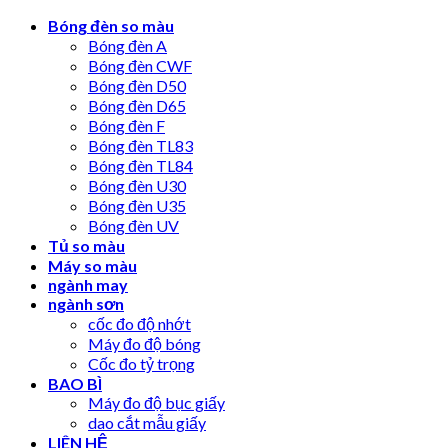
Skip
Bóng đèn so màu
to
Bóng đèn A
content
Bóng đèn CWF
Bóng đèn D50
Bóng đèn D65
Bóng đèn F
Bóng đèn TL83
Bóng đèn TL84
Bóng đèn U30
Bóng đèn U35
Bóng đèn UV
Tủ so màu
Máy so màu
ngành may
ngành sơn
cốc đo độ nhớt
Máy đo độ bóng
Cốc đo tỷ trọng
BAO BÌ
Máy đo độ bục giấy
dao cắt mẫu giấy
LIÊN HỆ