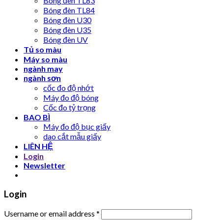
Bóng đèn TL83
Bóng đèn TL84
Bóng đèn U30
Bóng đèn U35
Bóng đèn UV
Tủ so màu
Máy so màu
ngành may
ngành sơn
cốc đo độ nhớt
Máy đo độ bóng
Cốc đo tỷ trọng
BAO BÌ
Máy đo độ bục giấy
dao cắt mẫu giấy
LIÊN HỆ
Login
Newsletter
Login
Username or email address
*