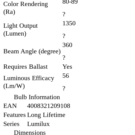
80-89
Color Rendering
(Ra)
?
1350
Light Output
(Lumen)
?
360
Beam Angle (degree)
?
Requires Ballast
Yes
56
Luminous Efficacy
(Lm/W)
?
Bulb Information
EAN
4008321209108
Features
Long Lifetime
Series
Lumilux
Dimensions