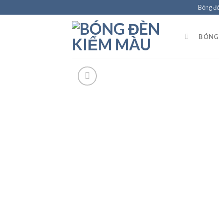
Skip
Bóng đ
to
content
BÓNG 