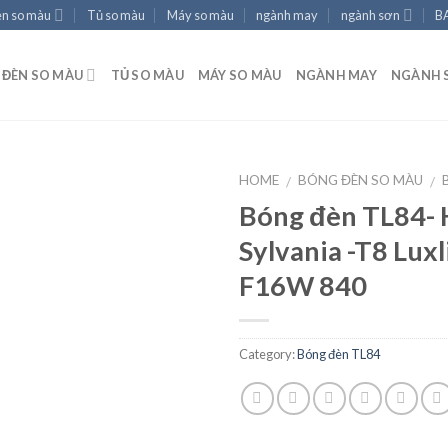
èn so màu
Tủ so màu
Máy so màu
ngành may
ngành sơn
B
ĐÈN SO MÀU
TỦ SO MÀU
MÁY SO MÀU
NGÀNH MAY
NGÀNH 
HOME
BÓNG ĐÈN SO MÀU
/
/
Bóng đèn TL84-
Sylvania -T8 Luxl
Add to
F16W 840
wishlist
Category:
Bóng đèn TL84