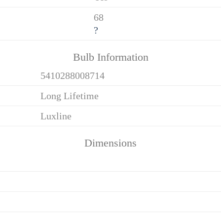
68
?
Bulb Information
5410288008714
Long Lifetime
Luxline
Dimensions