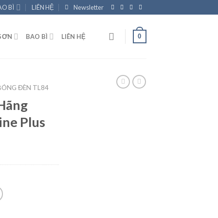
AO BÌ
LIÊN HỆ
Newsletter
0
SƠN
BAO BÌ
LIÊN HỆ
BÓNG ĐÈN TL84
 Hãng
ine Plus