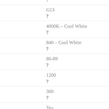
G13
?
4000K – Cool White
?
840 – Cool White
?
80-89
?
1200
?
360
?
Yes