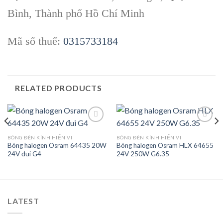
Bình, Thành phố Hồ Chí Minh
Mã số thuế:
0315733184
RELATED PRODUCTS
BÓNG ĐÈN KÍNH HIỂN VI
BÓNG ĐÈN KÍNH HIỂN VI
Bóng halogen Osram 64435 20W
Bóng halogen Osram HLX 64655
Add to
Add to
24V đui G4
24V 250W G6.35
wishlist
wishlist
LATEST