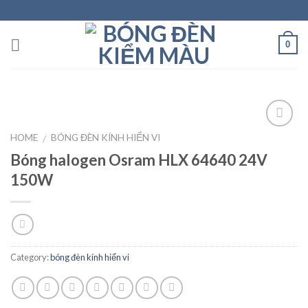
Skip
to
content
0
HOME
BÓNG ĐÈN KÍNH HIỂN VI
/
Bóng halogen Osram HLX 64640 24V
Add to
wishlist
150W
Category:
bóng đèn kính hiển vi