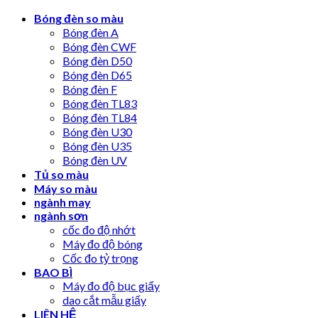
Skip
Bóng đèn so màu
to
Bóng đèn A
content
Bóng đèn CWF
Bóng đèn D50
Bóng đèn D65
Bóng đèn F
Bóng đèn TL83
Bóng đèn TL84
Bóng đèn U30
Bóng đèn U35
Bóng đèn UV
Tủ so màu
Máy so màu
ngành may
ngành sơn
cốc đo độ nhớt
Máy đo độ bóng
Cốc đo tỷ trọng
BAO BÌ
Máy đo độ bục giấy
dao cắt mẫu giấy
LIÊN HỆ