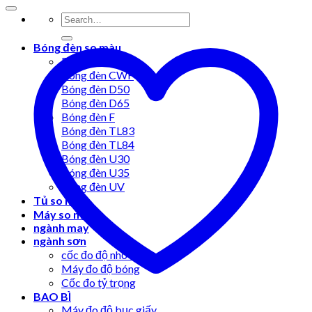
Bóng đèn so màu
Bóng đèn A
Bóng đèn CWF
Bóng đèn D50
Bóng đèn D65
Bóng đèn F
Bóng đèn TL83
Bóng đèn TL84
Bóng đèn U30
Bóng đèn U35
Bóng đèn UV
Tủ so màu
Máy so màu
ngành may
ngành sơn
cốc đo độ nhớt
Máy đo độ bóng
Cốc đo tỷ trọng
BAO BÌ
Máy đo độ bục giấy