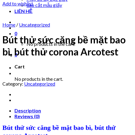
Add to wishlist
dao cắt mẫu giấy
LIÊN HỆ
Home
/
Uncategorized
0
Bút thử sức căng bề mặt bao
No products in the cart.
bì, bút thử corona Arcotest
0
Cart
No products in the cart.
Category:
Uncategorized
Description
Reviews (0)
Bút thử sức căng bề mặt bao bì, bút thử