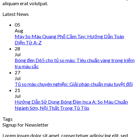
aliquam erat volutpat.
Latest News
05
Aug
Máy So Màu Quang Phổ Cầm Tay: Hướng Dẫn Toàn
Diện Từ A-Z
28
Jul
Bóng đèn D65 cho tủ so màu: Tiêu chuẩn vàng trong kiểm
tra màu sắc
27
Jul
Tủ so màu chuyên nghiệp: Giải pháp chuẩn màu tuyệt đối
21
Jul
Hướng Dẫn Sử Dụng Bóng Đèn Inca A: So Màu Chuẩn
Ngành Sơn, Nội Thất Trong Tủ Tilo
Tags
Signup for Newsletter
Lorem ipsum dolor sit amet, consectetuer adipiscing elit, sed