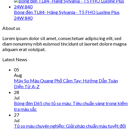
Bóng đèn TL84- Hãng Sylvania - T5 FHO Luxline Plus
24W 840
About us
Lorem ipsum dolor sit amet, consectetuer adipiscing elit, sed
diam nonummy nibh euismod tincidunt ut laoreet dolore magna
aliquam erat volutpat.
Latest News
05
Aug
Máy So Màu Quang Phổ Cầm Tay: Hướng Dẫn Toàn
Diện Từ A-Z
28
Jul
Bóng đèn D65 cho tủ so màu: Tiêu chuẩn vàng trong kiểm
tra màu sắc
27
Jul
Tủ so màu chuyên nghiệp: Giải pháp chuẩn màu tuyệt đối