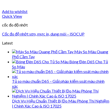
Add to wishlist
Quick View
cốc đo độ nhớt
Cốc đo độ nhớt sơn, mực in, dung môi – ISOCUP
Latest
Máy So Màu Quang
Phổ Cầm Tay
Bóng Đèn D65 Cho Tủ
So Màu
Tủ so màu chuẩn D65 – Giải pháp kiểm soát màu chính
xác
Dịch Vụ Hiệu Chuẩn Thiết Bị Đo Màu Phòng Thí Nghiệm
| Chính Xác Cao & ISO 17025