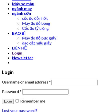
Máy so màu
ngành may
ngành sơn
cốc đo độ nhớt
Máy đo độ bóng
Cốc đo tỷ trọng
BAO BÌ
Máy đo độ bục giấy
dao cắt mẫu giấy
LIÊN HỆ
Login
Newsletter
Login
Username or email address
*
Password
*
Remember me
Lost your password?