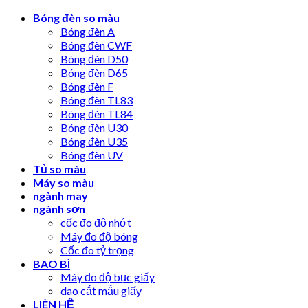
Skip
Bóng đèn so màu
to
Bóng đèn A
content
Bóng đèn CWF
Bóng đèn D50
Bóng đèn D65
Bóng đèn F
Bóng đèn TL83
Bóng đèn TL84
Bóng đèn U30
Bóng đèn U35
Bóng đèn UV
Tủ so màu
Máy so màu
ngành may
ngành sơn
cốc đo độ nhớt
Máy đo độ bóng
Cốc đo tỷ trọng
BAO BÌ
Máy đo độ bục giấy
dao cắt mẫu giấy
LIÊN HỆ