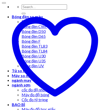
Bóng đèn so màu
Bóng đèn A
Bóng đèn CWF
Bóng đèn D50
Bóng đèn D65
Bóng đèn F
Bóng đèn TL83
Bóng đèn TL84
Bóng đèn U30
Bóng đèn U35
Bóng đèn UV
Tủ so màu
Máy so màu
ngành may
ngành sơn
cốc đo độ nhớt
Máy đo độ bóng
Cốc đo tỷ trọng
BAO BÌ
Máy đo độ bục giấy