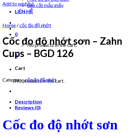
Add to wishlist
dao cắt mẫu giấy
LIÊN HỆ
Home
/
cốc đo độ nhớt
0
Cốc đo độ nhớt sơn – Zahn
No products in the cart.
Cups – BGD 126
0
Cart
Category:
cốc đo độ nhớt
No products in the cart.
Description
Reviews (0)
Cốc đo độ nhớt sơn