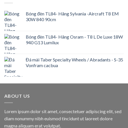
Bóng đèn TL84- Hãng Sylvania -Aircraft T8 EM
30W 840 90cm
Bóng đèn TL84- Hãng Osram - T8 L De Luxe 18W
940 G13 Lumilux
Đá mài Taber Specialty Wheels / Abradants - S-35
Vonfram cacbua
ABOUT US
Lorem ipsum dolor sit amet, consectetuer adipiscing elit, sed
diam nonummy nibh euismod tincidunt ut laoreet dolore
magna aliquam erat volutpat.