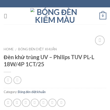
Skip
to
content
0
HOME
BÓNG ĐÈN DIỆT KHUẨN
/
Đèn khử trùng UV – Philips TUV PL-L
Add to
wishlist
18W/4P 1CT/25
Category:
Bóng đèn diệt khuẩn