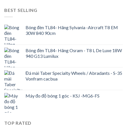
BEST SELLING
Bóng đèn TL84- Hãng Sylvania -Aircraft T8 EM
30W 840 90cm
Bóng đèn TL84- Hãng Osram - T8 L De Luxe 18W
940 G13 Lumilux
Đá mài Taber Specialty Wheels / Abradants - S-35
Vonfram cacbua
Máy đo độ bóng 1 góc - KSJ -MG6-FS
TOP RATED