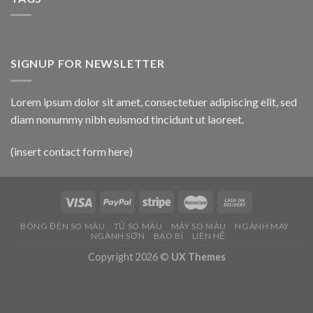
SIGNUP FOR NEWSLETTER
Lorem ipsum dolor sit amet, consectetuer adipiscing elit, sed
diam nonummy nibh euismod tincidunt ut laoreet.
(insert contact form here)
BÓNG ĐÈN SO MÀU
TỦ SO MÀU
MÁY SO MÀU
NGÀNH MAY
NGÀNH SƠN
BAO BÌ
LIÊN HỆ
Copyright 2026 ©
UX Themes