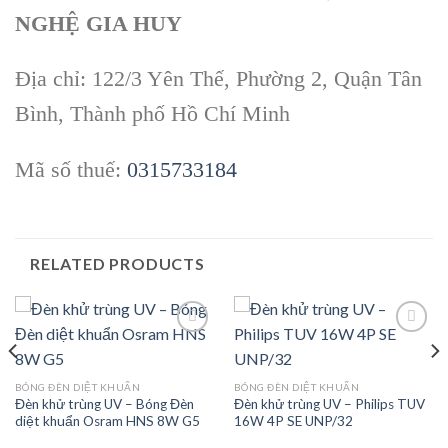
NGHỆ GIA HUY
Địa chỉ: 122/3 Yên Thế, Phường 2, Quận Tân
Bình, Thành phố Hồ Chí Minh
Mã số thuế:
0315733184
RELATED PRODUCTS
Add to
Add to
BÓNG ĐÈN DIỆT KHUẨN
BÓNG ĐÈN DIỆT KHUẨN
wishlist
wishlist
Đèn khử trùng UV – Bóng Đèn
Đèn khử trùng UV – Philips TUV
diệt khuẩn Osram HNS 8W G5
16W 4P SE UNP/32