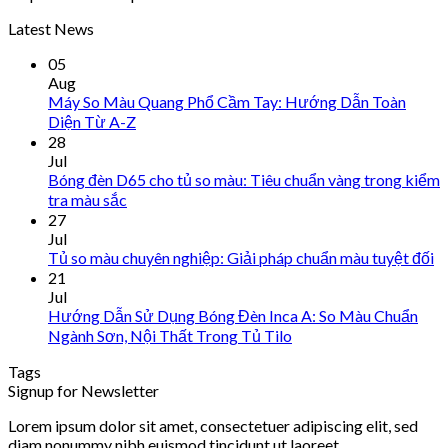
Latest News
05
Aug
Máy So Màu Quang Phổ Cầm Tay: Hướng Dẫn Toàn
Diện Từ A-Z
28
Jul
Bóng đèn D65 cho tủ so màu: Tiêu chuẩn vàng trong kiểm
tra màu sắc
27
Jul
Tủ so màu chuyên nghiệp: Giải pháp chuẩn màu tuyệt đối
21
Jul
Hướng Dẫn Sử Dụng Bóng Đèn Inca A: So Màu Chuẩn
Ngành Sơn, Nội Thất Trong Tủ Tilo
Tags
Signup for Newsletter
Lorem ipsum dolor sit amet, consectetuer adipiscing elit, sed
diam nonummy nibh euismod tincidunt ut laoreet.