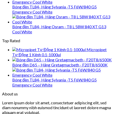
Bóng đèn TL84- Hãng Sylvania -T5 F6W/840 G5
Emergency Cool White
Bóng đèn TL84- Hãng Osram - T8 L 58W 840 XT G13
Cool White
Top Rated
Micropipet
Tự Động 1 Kênh 0.1-1000µl
Bóng đèn D65 – Hãng Gretagmacbeth - F20T8/6500K
Bóng đèn TL84- Hãng Sylvania -T5 F6W/840 G5
Emergency Cool White
About us
Lorem ipsum dolor sit amet, consectetuer adipiscing elit, sed
diam nonummy nibh euismod tincidunt ut laoreet dolore magna
aliquam erat volutpat.