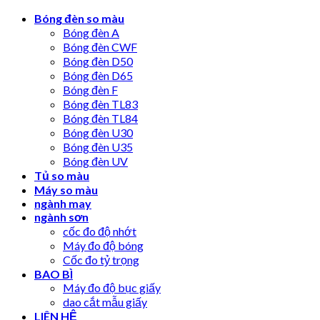
Skip
Bóng đèn so màu
to
Bóng đèn A
content
Bóng đèn CWF
Bóng đèn D50
Bóng đèn D65
Bóng đèn F
Bóng đèn TL83
Bóng đèn TL84
Bóng đèn U30
Bóng đèn U35
Bóng đèn UV
Tủ so màu
Máy so màu
ngành may
ngành sơn
cốc đo độ nhớt
Máy đo độ bóng
Cốc đo tỷ trọng
BAO BÌ
Máy đo độ bục giấy
dao cắt mẫu giấy
LIÊN HỆ