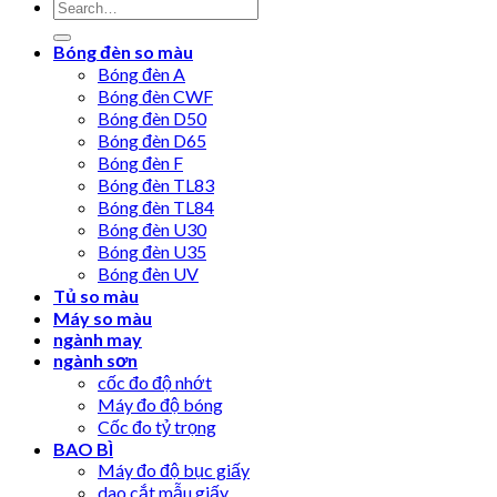
Bóng đèn so màu
Bóng đèn A
Bóng đèn CWF
Bóng đèn D50
Bóng đèn D65
Bóng đèn F
Bóng đèn TL83
Bóng đèn TL84
Bóng đèn U30
Bóng đèn U35
Bóng đèn UV
Tủ so màu
Máy so màu
ngành may
ngành sơn
cốc đo độ nhớt
Máy đo độ bóng
Cốc đo tỷ trọng
BAO BÌ
Máy đo độ bục giấy
dao cắt mẫu giấy