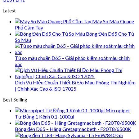
Latest
Máy So Màu Quang
Phổ Cầm Tay
Bóng Đèn D65 Cho Tủ
So Màu
Tủ so màu chuẩn D65 – Giải pháp kiểm soát màu chính
xác
Dịch Vụ Hiệu Chuẩn Thiết Bị Đo Màu Phòng Thí Nghiệm
| Chính Xác Cao & ISO 17025
Best Selling
Micropipet
Tự Động 1 Kênh 0.1-1000µl
Bóng đèn D65 – Hãng Gretagmacbeth - F20T8/6500K