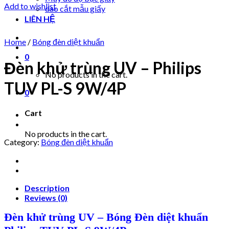
Add to wishlist
dao cắt mẫu giấy
LIÊN HỆ
Home
/
Bóng đèn diệt khuẩn
0
Đèn khử trùng UV – Philips
No products in the cart.
TUV PL-S 9W/4P
0
Cart
No products in the cart.
Category:
Bóng đèn diệt khuẩn
Description
Reviews (0)
Đèn khử trùng UV – Bóng Đèn diệt khuẩn