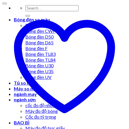
Bóng đèn so màu
Bóng đèn A
Bóng đèn CWF
Bóng đèn D50
Bóng đèn D65
Bóng đèn F
Bóng đèn TL83
Bóng đèn TL84
Bóng đèn U30
Bóng đèn U35
Bóng đèn UV
Tủ so màu
Máy so màu
ngành may
ngành sơn
cốc đo độ nhớt
Máy đo độ bóng
Cốc đo tỷ trọng
BAO BÌ
Máy đo độ bục giấy