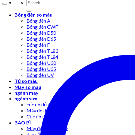
Bóng đèn so màu
Bóng đèn A
Bóng đèn CWF
Bóng đèn D50
Bóng đèn D65
Bóng đèn F
Bóng đèn TL83
Bóng đèn TL84
Bóng đèn U30
Bóng đèn U35
Bóng đèn UV
Tủ so màu
Máy so màu
ngành may
ngành sơn
cốc đo độ nhớt
Máy đo độ bóng
Cốc đo tỷ trọng
BAO BÌ
Máy đo độ bục giấy
dao cắt mẫu giấy