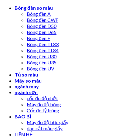
Skip
Bóng đèn so màu
to
Bóng đèn A
content
Bóng đèn CWF
Bóng đèn D50
Bóng đèn D65
Bóng đèn F
Bóng đèn TL83
Bóng đèn TL84
Bóng đèn U30
Bóng đèn U35
Bóng đèn UV
Tủ so màu
Máy so màu
ngành may
ngành sơn
cốc đo độ nhớt
Máy đo độ bóng
Cốc đo tỷ trọng
BAO BÌ
Máy đo độ bục giấy
dao cắt mẫu giấy
LIÊN HỆ