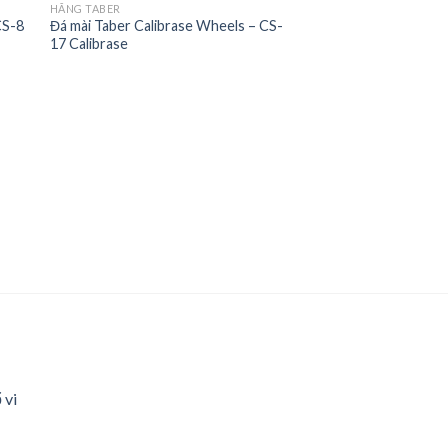
HÃNG TABER
CS-8
Đá mài Taber Calibrase Wheels – CS-
 to
Add to
17 Calibrase
ist
wishlist
 vi