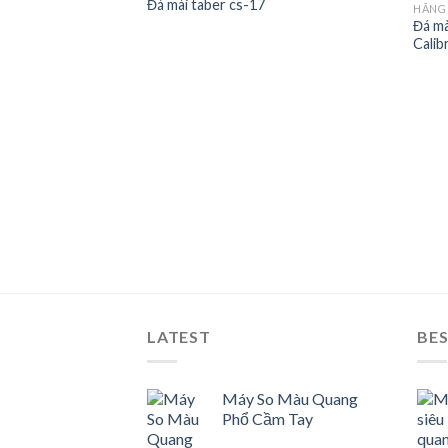
Đá mài taber cs-17
HÃNG
Đá mà
Add to
Add to
Calib
wishlist
wishlist
 Calibrase Wheels
LATEST
BES
Máy So Màu Quang
Phổ Cầm Tay