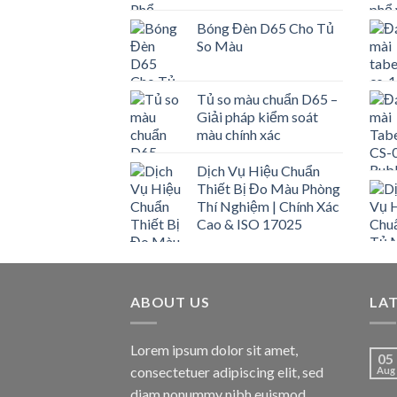
Bóng Đèn D65 Cho Tủ
So Màu
Tủ so màu chuẩn D65 –
Giải pháp kiểm soát
màu chính xác
Dịch Vụ Hiệu Chuẩn
Thiết Bị Đo Màu Phòng
Thí Nghiệm | Chính Xác
Cao & ISO 17025
ABOUT US
LA
Lorem ipsum dolor sit amet,
05
consectetuer adipiscing elit, sed
Aug
diam nonummy nibh euismod