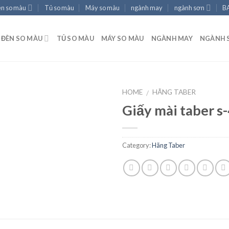
èn so màu
Tủ so màu
Máy so màu
ngành may
ngành sơn
B
ĐÈN SO MÀU
TỦ SO MÀU
MÁY SO MÀU
NGÀNH MAY
NGÀNH 
HOME
HÃNG TABER
/
Giấy mài taber s
Add to
wishlist
Category:
Hãng Taber