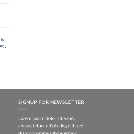
lý
ông
SIGNUP FOR NEWSLETTER
Lorem ipsum dolor sit amet,
consectetuer adipiscing elit, sed
diam nonummy nibh euismod