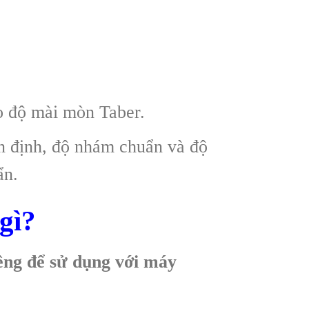
o độ mài mòn Taber.
n định, độ nhám chuẩn và độ
ẩn.
gì?
iêng để sử dụng với máy