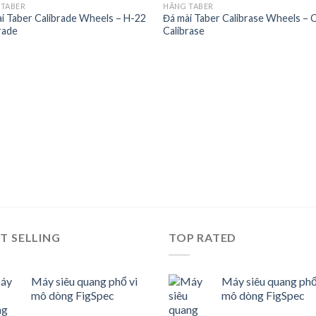
 TABER
HÃNG TABER
i Taber Calibrade Wheels – H-22
Đá mài Taber Calibrase Wheels – 
Add to
Add
rade
Calibrase
wishlist
wishl
T SELLING
TOP RATED
Máy siêu quang phổ vi
Máy siêu quang phổ
mô dòng FigSpec
mô dòng FigSpec