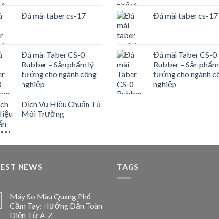
Đá mài taber cs-17
Đá mài taber cs-17
Đá mài Taber CS-0
Đá mài Taber CS-0
Rubber – Sản phẩm lý
Rubber – Sản phẩm 
tưởng cho ngành công
tưởng cho ngành c
nghiệp
nghiệp
Dịch Vụ Hiệu Chuẩn Tủ
Môi Trường
TEST NEWS
TAGS
Máy So Màu Quang Phổ
Cầm Tay: Hướng Dẫn Toàn
Diện Từ A-Z