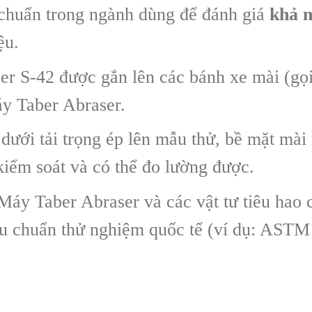
u chuẩn trong ngành dùng để đánh giá
khả 
ệu.
r S-42 được gắn lên các bánh xe mài (gọi
áy Taber Abraser.
dưới tải trọng ép lên mẫu thử, bề mặt mài
kiểm soát và có thể đo lường được.
áy Taber Abraser và các vật tư tiêu hao 
tiêu chuẩn thử nghiệm quốc tế (ví dụ: AS