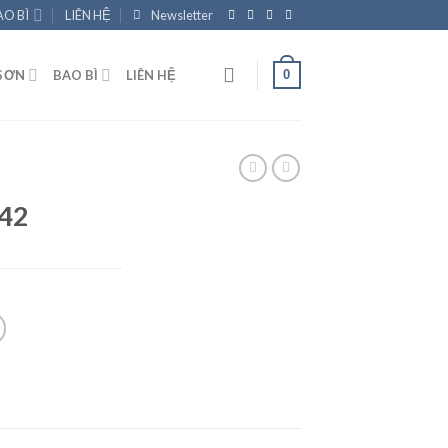
AO BÌ
LIÊN HỆ
Newsletter
0
SƠN
BAO BÌ
LIÊN HỆ
-42