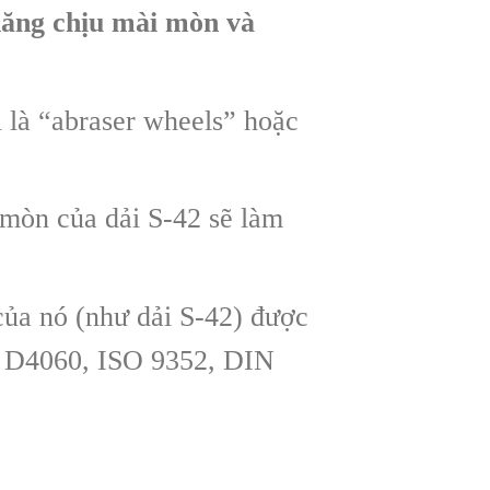
năng chịu mài mòn và
 là “abraser wheels” hoặc
 mòn của dải S-42 sẽ làm
của nó (như dải S-42) được
TM D4060, ISO 9352, DIN