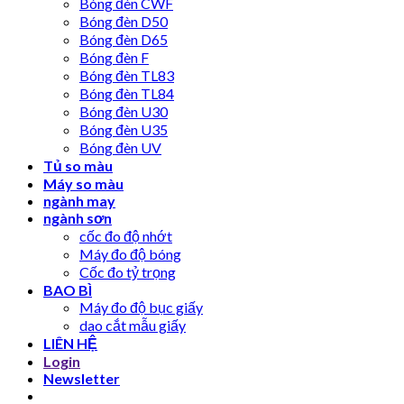
Bóng đèn CWF
Bóng đèn D50
Bóng đèn D65
Bóng đèn F
Bóng đèn TL83
Bóng đèn TL84
Bóng đèn U30
Bóng đèn U35
Bóng đèn UV
Tủ so màu
Máy so màu
ngành may
ngành sơn
cốc đo độ nhớt
Máy đo độ bóng
Cốc đo tỷ trọng
BAO BÌ
Máy đo độ bục giấy
dao cắt mẫu giấy
LIÊN HỆ
Login
Newsletter