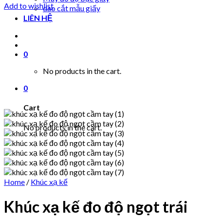
Add to wishlist
dao cắt mẫu giấy
LIÊN HỆ
0
No products in the cart.
0
Cart
No products in the cart.
Home
/
Khúc xạ kế
Khúc xạ kế đo độ ngọt trái