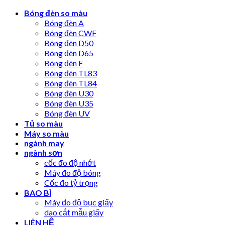
Skip
Bóng đèn so màu
to
Bóng đèn A
content
Bóng đèn CWF
Bóng đèn D50
Bóng đèn D65
Bóng đèn F
Bóng đèn TL83
Bóng đèn TL84
Bóng đèn U30
Bóng đèn U35
Bóng đèn UV
Tủ so màu
Máy so màu
ngành may
ngành sơn
cốc đo độ nhớt
Máy đo độ bóng
Cốc đo tỷ trọng
BAO BÌ
Máy đo độ bục giấy
dao cắt mẫu giấy
LIÊN HỆ