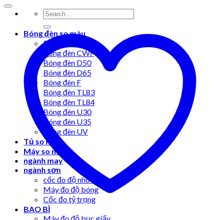
Bóng đèn so màu
Bóng đèn A
Bóng đèn CWF
Bóng đèn D50
Bóng đèn D65
Bóng đèn F
Bóng đèn TL83
Bóng đèn TL84
Bóng đèn U30
Bóng đèn U35
Bóng đèn UV
Tủ so màu
Máy so màu
ngành may
ngành sơn
cốc đo độ nhớt
Máy đo độ bóng
Cốc đo tỷ trọng
BAO BÌ
Máy đo độ bục giấy