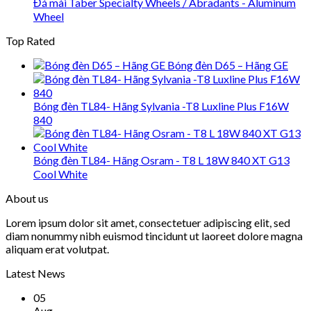
Đá mài Taber Specialty Wheels / Abradants - Aluminum
Wheel
Top Rated
Bóng đèn D65 – Hãng GE
Bóng đèn TL84- Hãng Sylvania -T8 Luxline Plus F16W
840
Bóng đèn TL84- Hãng Osram - T8 L 18W 840 XT G13
Cool White
About us
Lorem ipsum dolor sit amet, consectetuer adipiscing elit, sed
diam nonummy nibh euismod tincidunt ut laoreet dolore magna
aliquam erat volutpat.
Latest News
05
Aug