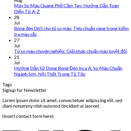
Máy So Màu Quang Phổ Cầm Tay: Hướng Dẫn Toàn
Diện Từ A-Z
28
Jul
Bóng đèn D65 cho tủ so màu: Tiêu chuẩn vàng trong kiểm
tra màu sắc
27
Jul
Tủ so màu chuyên nghiệp: Giải pháp chuẩn màu tuyệt đối
21
Jul
Hướng Dẫn Sử Dụng Bóng Đèn Inca A: So Màu Chuẩn
Ngành Sơn, Nội Thất Trong Tủ Tilo
Tags
Signup for Newsletter
Lorem ipsum dolor sit amet, consectetuer adipiscing elit, sed
diam nonummy nibh euismod tincidunt ut laoreet.
(insert contact form here)