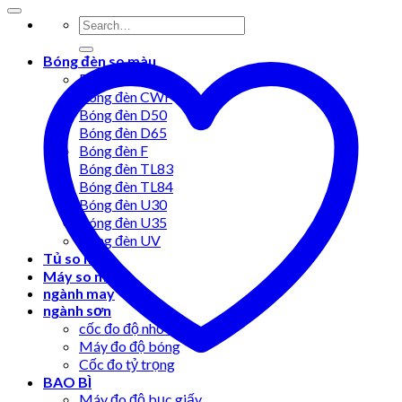
Bóng đèn so màu
Bóng đèn A
Bóng đèn CWF
Bóng đèn D50
Bóng đèn D65
Bóng đèn F
Bóng đèn TL83
Bóng đèn TL84
Bóng đèn U30
Bóng đèn U35
Bóng đèn UV
Tủ so màu
Máy so màu
ngành may
ngành sơn
cốc đo độ nhớt
Máy đo độ bóng
Cốc đo tỷ trọng
BAO BÌ
Máy đo độ bục giấy