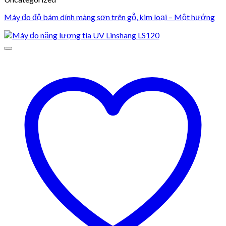
Máy đo độ bám dính màng sơn trên gỗ, kim loại – Một hướng