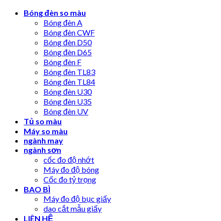
Skip
Bóng đèn so màu
to
Bóng đèn A
content
Bóng đèn CWF
Bóng đèn D50
Bóng đèn D65
Bóng đèn F
Bóng đèn TL83
Bóng đèn TL84
Bóng đèn U30
Bóng đèn U35
Bóng đèn UV
Tủ so màu
Máy so màu
ngành may
ngành sơn
cốc đo độ nhớt
Máy đo độ bóng
Cốc đo tỷ trọng
BAO BÌ
Máy đo độ bục giấy
dao cắt mẫu giấy
LIÊN HỆ