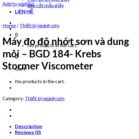
Add to wishlist
dao cắt mẫu giấy
LIÊN HỆ
Home
/
Thiết bị ngành sơn
0
Máy đo độ nhớt sơn và dung
No products in the cart.
môi – BGD 184- Krebs
0
Stormer Viscometer
Cart
No products in the cart.
Category:
Thiết bị ngành sơn
Description
Reviews (0)