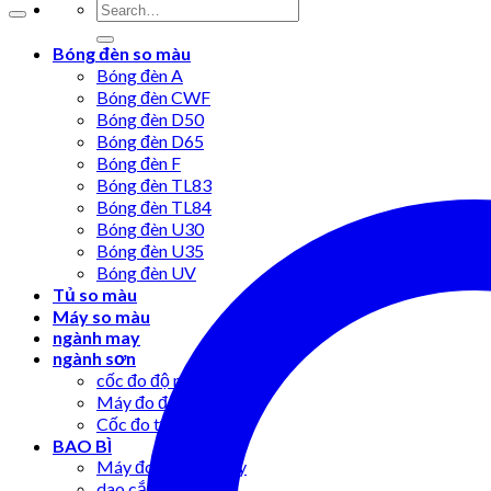
Bóng đèn so màu
Bóng đèn A
Bóng đèn CWF
Bóng đèn D50
Bóng đèn D65
Bóng đèn F
Bóng đèn TL83
Bóng đèn TL84
Bóng đèn U30
Bóng đèn U35
Bóng đèn UV
Tủ so màu
Máy so màu
ngành may
ngành sơn
cốc đo độ nhớt
Máy đo độ bóng
Cốc đo tỷ trọng
BAO BÌ
Máy đo độ bục giấy
dao cắt mẫu giấy