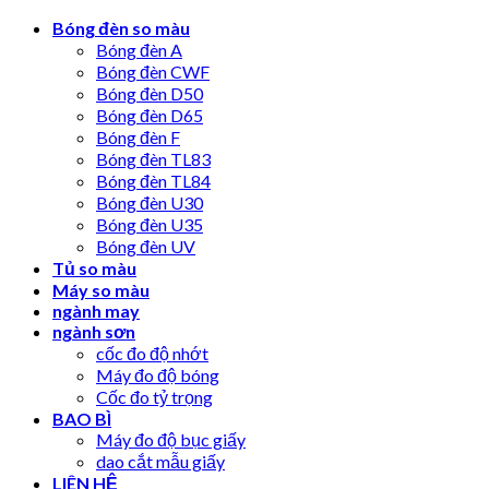
Skip
Bóng đèn so màu
to
Bóng đèn A
content
Bóng đèn CWF
Bóng đèn D50
Bóng đèn D65
Bóng đèn F
Bóng đèn TL83
Bóng đèn TL84
Bóng đèn U30
Bóng đèn U35
Bóng đèn UV
Tủ so màu
Máy so màu
ngành may
ngành sơn
cốc đo độ nhớt
Máy đo độ bóng
Cốc đo tỷ trọng
BAO BÌ
Máy đo độ bục giấy
dao cắt mẫu giấy
LIÊN HỆ