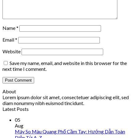
Name
*
Email
*
Website
Save my name, email, and website in this browser for the
next time I comment.
About
Lorem ipsum dolor sit amet, consectetuer adipiscing elit, sed
diam nonummy nibh euismod tincidunt.
Latest Posts
05
Aug
Máy So Màu Quang Phổ Cầm Tay: Hướng Dẫn Toàn
Diện Từ A-Z