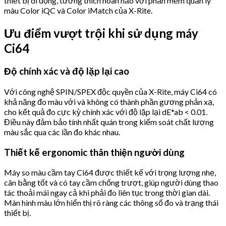
thiết bị di động, tương thích hoàn hảo với phần mềm quản lý
màu Color iQC và Color iMatch của X-Rite.
Ưu điểm vượt trội khi sử dụng máy
Ci64
Độ chính xác và độ lặp lại cao
Với công nghệ SPIN/SPEX độc quyền của X-Rite, máy Ci64 có
khả năng đo màu với và không có thành phần gương phản xạ,
cho kết quả đo cực kỳ chính xác với độ lặp lại dE*ab < 0.01.
Điều này đảm bảo tính nhất quán trong kiểm soát chất lượng
màu sắc qua các lần đo khác nhau.
Thiết kế ergonomic thân thiện người dùng
Máy so màu cầm tay Ci64 được thiết kế với trọng lượng nhẹ,
cân bằng tốt và có tay cầm chống trượt, giúp người dùng thao
tác thoải mái ngay cả khi phải đo liên tục trong thời gian dài.
Màn hình màu lớn hiển thị rõ ràng các thông số đo và trạng thái
thiết bị.