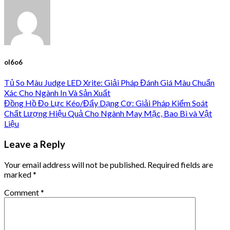
ol6o6
Tủ So Màu Judge LED Xrite: Giải Pháp Đánh Giá Màu Chuẩn
Xác Cho Ngành In Và Sản Xuất
Đồng Hồ Đo Lực Kéo/Đẩy Dạng Cơ: Giải Pháp Kiểm Soát
Chất Lượng Hiệu Quả Cho Ngành May Mặc, Bao Bì và Vật
Liệu
Leave a Reply
Your email address will not be published.
Required fields are
marked
*
Comment
*