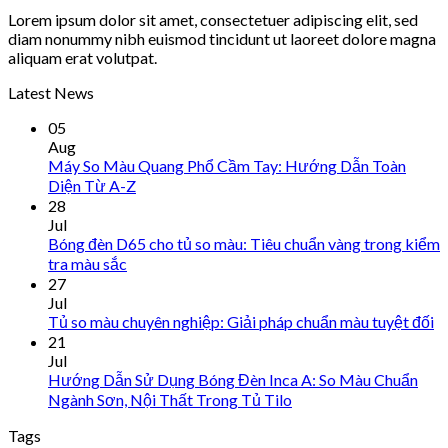
Lorem ipsum dolor sit amet, consectetuer adipiscing elit, sed
diam nonummy nibh euismod tincidunt ut laoreet dolore magna
aliquam erat volutpat.
Latest News
05
Aug
Máy So Màu Quang Phổ Cầm Tay: Hướng Dẫn Toàn
Diện Từ A-Z
28
Jul
Bóng đèn D65 cho tủ so màu: Tiêu chuẩn vàng trong kiểm
tra màu sắc
27
Jul
Tủ so màu chuyên nghiệp: Giải pháp chuẩn màu tuyệt đối
21
Jul
Hướng Dẫn Sử Dụng Bóng Đèn Inca A: So Màu Chuẩn
Ngành Sơn, Nội Thất Trong Tủ Tilo
Tags