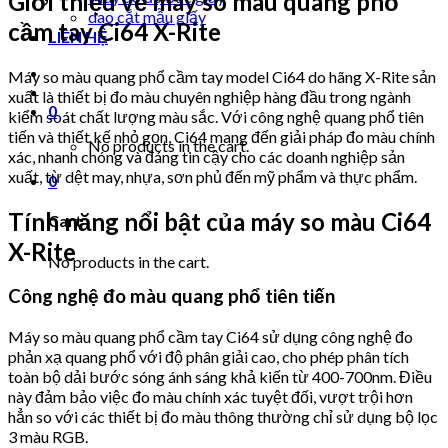
Giới thiệu về máy so màu quang phổ
dao cắt mẫu giấy
cầm tay Ci64 X-Rite
LIÊN HỆ
Máy so màu quang phổ cầm tay model Ci64 do hãng X-Rite sản
xuất là thiết bị đo màu chuyên nghiệp hàng đầu trong ngành
0
kiểm soát chất lượng màu sắc. Với công nghệ quang phổ tiên
tiến và thiết kế nhỏ gọn, Ci64 mang đến giải pháp đo màu chính
No products in the cart.
xác, nhanh chóng và đáng tin cậy cho các doanh nghiệp sản
xuất, từ dệt may, nhựa, sơn phủ đến mỹ phẩm và thực phẩm.
0
Tính năng nổi bật của máy so màu Ci64
Cart
X-Rite
No products in the cart.
Công nghệ đo màu quang phổ tiên tiến
Máy so màu quang phổ cầm tay Ci64 sử dụng công nghệ đo
phản xạ quang phổ với độ phân giải cao, cho phép phân tích
toàn bộ dải bước sóng ánh sáng khả kiến từ 400-700nm. Điều
này đảm bảo việc đo màu chính xác tuyệt đối, vượt trội hơn
hẳn so với các thiết bị đo màu thông thường chỉ sử dụng bộ lọc
3 màu RGB.