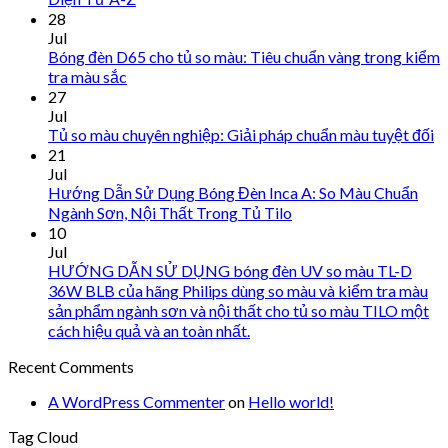
28
Jul
Bóng đèn D65 cho tủ so màu: Tiêu chuẩn vàng trong kiểm
tra màu sắc
27
Jul
Tủ so màu chuyên nghiệp: Giải pháp chuẩn màu tuyệt đối
21
Jul
Hướng Dẫn Sử Dụng Bóng Đèn Inca A: So Màu Chuẩn
Ngành Sơn, Nội Thất Trong Tủ Tilo
10
Jul
HƯỚNG DẪN SỬ DỤNG bóng đèn UV so màu TL-D
36W BLB của hãng Philips dùng so màu và kiểm tra màu
sản phẩm ngành sơn và nội thất cho tủ so màu TILO một
cách hiệu quả và an toàn nhất.
Recent Comments
A WordPress Commenter
on
Hello world!
Tag Cloud