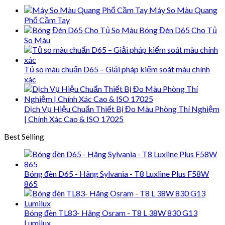
Máy So Màu Quang
Phổ Cầm Tay
Bóng Đèn D65 Cho Tủ
So Màu
Tủ so màu chuẩn D65 – Giải pháp kiểm soát màu chính
xác
Dịch Vụ Hiệu Chuẩn Thiết Bị Đo Màu Phòng Thí Nghiệm
| Chính Xác Cao & ISO 17025
Best Selling
Bóng đèn D65 - Hãng Sylvania - T8 Luxline Plus F58W
865
Bóng đèn TL83- Hãng Osram - T8 L 38W 830 G13
Lumilux