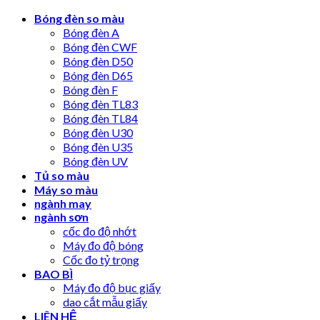
Skip
Bóng đèn so màu
to
Bóng đèn A
content
Bóng đèn CWF
Bóng đèn D50
Bóng đèn D65
Bóng đèn F
Bóng đèn TL83
Bóng đèn TL84
Bóng đèn U30
Bóng đèn U35
Bóng đèn UV
Tủ so màu
Máy so màu
ngành may
ngành sơn
cốc đo độ nhớt
Máy đo độ bóng
Cốc đo tỷ trọng
BAO BÌ
Máy đo độ bục giấy
dao cắt mẫu giấy
LIÊN HỆ