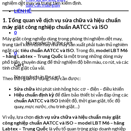
nghiệm dệt may và trung tâm kiểm định.
dao cắt mẫu giấy
LIÊN HỆ
1. Tổng quan về dịch vụ sửa chữa và hiệu chuẩn
máy giặt công nghiệp chuẩn AATCC và ISO
0
Máy giặt công nghiệp dùng trong phòng thí nghiệm dệt may,
No products in the cart.
trung tâm kiểm định hay nhà máy sản xuất phải tuân thủ nghiêm
ngặt các
tiêu chuẩn AATCC và ISO
. Trong đó,
model LBT M6
0
– hãng Labtex – Trung Quốc
là một trong những dòng máy
phổ biến, chuyên dùng để thử nghiệm độ bền màu, co rút, và các
Cart
tính chất giặt của vải.
No products in the cart.
Theo thời gian sử dụng, máy cần được:
Sửa chữa
khi phát sinh hỏng hóc cơ – điện – điều khiển
Hiệu chuẩn định kỳ
để đảm bảo thiết bị vẫn đáp ứng các
chuẩn AATCC và ISO
(nhiệt độ, thời gian giặt, tốc độ
quay, mực nước, chu trình giặt…)
Vì vậy, lựa chọn
dịch vụ sửa chữa và hiệu chuẩn máy giặt
công nghiệp chuẩn AATCC và ISO – model LBT M6 – hãng
Labtex – Trung Quốc
là yếu tố quan trọng giúp doanh nghiệp