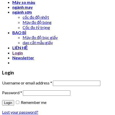
Máy so màu
ngành may
ngành sơn
cốc đo độ nhớt
Máy đo độ bóng
Cốc đo tỷ trọng
BAO BÌ
Máy đo độ bục giấy
dao cắt mẫu giấy
LIÊN HỆ
Login
Newsletter
Login
Username or email address
*
Password
*
Remember me
Lost your password?