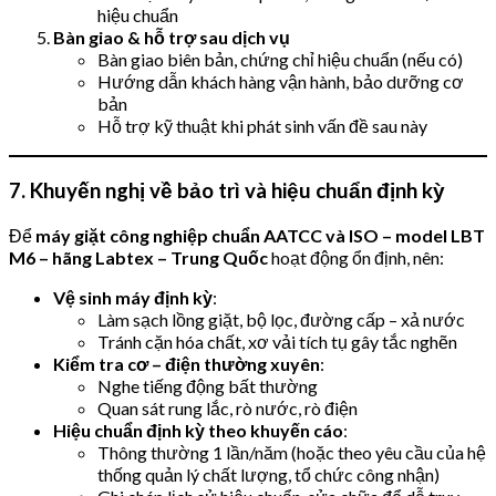
hiệu chuẩn
Bàn giao & hỗ trợ sau dịch vụ
Bàn giao biên bản, chứng chỉ hiệu chuẩn (nếu có)
Hướng dẫn khách hàng vận hành, bảo dưỡng cơ
bản
Hỗ trợ kỹ thuật khi phát sinh vấn đề sau này
7. Khuyến nghị về bảo trì và hiệu chuẩn định kỳ
Để
máy giặt công nghiệp chuẩn AATCC và ISO – model LBT
M6 – hãng Labtex – Trung Quốc
hoạt động ổn định, nên:
Vệ sinh máy định kỳ
:
Làm sạch lồng giặt, bộ lọc, đường cấp – xả nước
Tránh cặn hóa chất, xơ vải tích tụ gây tắc nghẽn
Kiểm tra cơ – điện thường xuyên
:
Nghe tiếng động bất thường
Quan sát rung lắc, rò nước, rò điện
Hiệu chuẩn định kỳ theo khuyến cáo
:
Thông thường 1 lần/năm (hoặc theo yêu cầu của hệ
thống quản lý chất lượng, tổ chức công nhận)