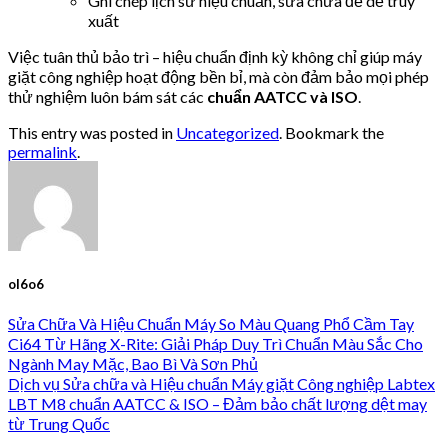
Ghi chép lịch sử hiệu chuẩn, sửa chữa để dễ truy
xuất
Việc tuân thủ bảo trì – hiệu chuẩn định kỳ không chỉ giúp máy
giặt công nghiệp hoạt động bền bỉ, mà còn đảm bảo mọi phép
thử nghiệm luôn bám sát các
chuẩn AATCC và ISO
.
This entry was posted in
Uncategorized
. Bookmark the
permalink
.
ol6o6
Sửa Chữa Và Hiệu Chuẩn Máy So Màu Quang Phổ Cầm Tay
Ci64 Từ Hãng X-Rite: Giải Pháp Duy Trì Chuẩn Màu Sắc Cho
Ngành May Mặc, Bao Bì Và Sơn Phủ
Dịch vụ Sửa chữa và Hiệu chuẩn Máy giặt Công nghiệp Labtex
LBT M8 chuẩn AATCC & ISO – Đảm bảo chất lượng dệt may
từ Trung Quốc