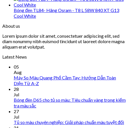
Bóng đèn TL84- Hãng Osram - T8 L 58W 840 XT G13
Cool White
About us
Lorem ipsum dolor sit amet, consectetuer adipiscing elit, sed
diam nonummy nibh euismod tincidunt ut laoreet dolore magna
aliquam erat volutpat.
Latest News
05
Aug
Máy So Màu Quang Phổ Cầm Tay: Hướng Dẫn Toàn
Diện Từ A-Z
28
Jul
Bóng đèn D65 cho tủ so màu: Tiêu chuẩn vàng trong kiểm
tra màu sắc
27
Jul
Tủ so màu chuyên nghiệp: Giải pháp chuẩn màu tuyệt đối
21