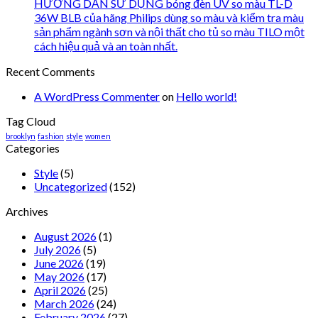
HƯỚNG DẪN SỬ DỤNG bóng đèn UV so màu TL-D
36W BLB của hãng Philips dùng so màu và kiểm tra màu
sản phẩm ngành sơn và nội thất cho tủ so màu TILO một
cách hiệu quả và an toàn nhất.
Recent Comments
A WordPress Commenter
on
Hello world!
Tag Cloud
brooklyn
fashion
style
women
Categories
Style
(5)
Uncategorized
(152)
Archives
August 2026
(1)
July 2026
(5)
June 2026
(19)
May 2026
(17)
April 2026
(25)
March 2026
(24)
February 2026
(27)