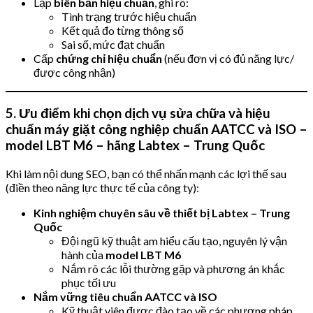
Lập
biên bản hiệu chuẩn
, ghi rõ:
Tình trạng trước hiệu chuẩn
Kết quả đo từng thông số
Sai số, mức đạt chuẩn
Cấp
chứng chỉ hiệu chuẩn
(nếu đơn vị có đủ năng lực/
được công nhận)
5. Ưu điểm khi chọn dịch vụ sửa chữa và hiệu
chuẩn máy giặt công nghiệp chuẩn AATCC và ISO –
model LBT M6 – hãng Labtex – Trung Quốc
Khi làm nội dung SEO, bạn có thể nhấn mạnh các lợi thế sau
(điền theo năng lực thực tế của công ty):
Kinh nghiệm chuyên sâu về thiết bị Labtex – Trung
Quốc
Đội ngũ kỹ thuật am hiểu cấu tạo, nguyên lý vận
hành của
model LBT M6
Nắm rõ các lỗi thường gặp và phương án khắc
phục tối ưu
Nắm vững tiêu chuẩn AATCC và ISO
Kỹ thuật viên được đào tạo về các phương pháp