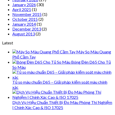
January 2026
(30)
April 2021
(1)
November 2015
(1)
October 2015
(2)
January 2014
(1)
December 2013
(2)
August 2013
(2)
Latest
Máy So Màu Quang
Phổ Cầm Tay
Bóng Đèn D65 Cho Tủ
So Màu
Tủ so màu chuẩn D65 – Giải pháp kiểm soát màu chính
xác
Dịch Vụ Hiệu Chuẩn Thiết Bị Đo Màu Phòng Thí Nghiệm
| Chính Xác Cao & ISO 17025