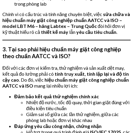
trong phòng lab
Chính vì có cấu trúc và tính năng chuyên biệt, việc
sửa chữa và
hiệu chuẩn máy giặt công nghiệp chuẩn AATCC và ISO –
model LBT M6 – hãng Labtex – Trung Quốc
đòi hỏi đơn vị
kỹ thuật hiểu rõ cả
thiết kế máy
lẫn
yêu cầu tiêu chuẩn
.
3. Tại sao phải hiệu chuẩn máy giặt công nghiệp
theo chuẩn AATCC và ISO?
Đối với các đơn vị kiểm tra, thử nghiệm và sản xuất dệt may,
kết quả đo lường phải có
tính truy xuất, tính lặp lại và độ tin
cậy cao
. Do đó, việc
hiệu chuẩn máy giặt công nghiệp chuẩn
AATCC và ISO
mang lại nhiều lợi ích:
Đảm bảo kết quả thử nghiệm chính xác
Nhiệt độ nước, tốc độ quay, thời gian giặt đúng với
điều kiện tiêu chuẩn
Giảm sai số giữa các lần thử nghiệm, giữa các
phòng lab hoặc đơn vị khác nhau
Đáp ứng yêu cầu công nhận, chứng nhận
Hỗ trợ trong quá trình đánh giá
ISO/IEC 17025
, các