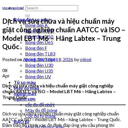
Uncategorized
Bóng đèn so màu
Dịch vụ sửa chữa và hiệu chuẩn máy
Bóng đèn A
giặt công nghiệp chuẩn AATCC và ISO –
Bóng đèn CWF
Bóng đèn D50
Model LBT M6 – Hãng Labtex – Trung
Bóng đèn D65
Quốc
Bóng đèn F
Bóng đèn TL83
Posted on
April 8, 2026
April 8, 2026
by
ol6o6
Bóng đèn TL84
Bóng đèn U30
08
Bóng đèn U35
Apr
Bóng đèn UV
Tủ so màu
Dịch vụ sửa chữa và hiệu chuẩn máy giặt công nghiệp
Máy so màu
chuẩn AATCC và ISO – Model LBT M6 – Hãng Labtex –
ngành may
Trung Quốc
ngành sơn
cốc đo độ nhớt
Máy đo độ bóng
Dịch vụ sửa chữa và hiệu chuẩn máy giặt công nghiệp chuẩn
Cốc đo tỷ trọng
AATCC và ISO – model LBT M6 – hãng Labtex – Trung Quốc.
BAO BÌ
Đảm bảo độ chính xác, ổn định, đáp ứng yêu cầu phòng thí
Máy đo độ bục giấy