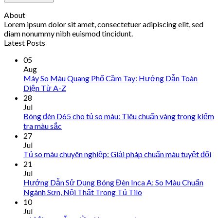
About
Lorem ipsum dolor sit amet, consectetuer adipiscing elit, sed
diam nonummy nibh euismod tincidunt.
Latest Posts
05
Aug
Máy So Màu Quang Phổ Cầm Tay: Hướng Dẫn Toàn
Diện Từ A-Z
28
Jul
Bóng đèn D65 cho tủ so màu: Tiêu chuẩn vàng trong kiểm
tra màu sắc
27
Jul
Tủ so màu chuyên nghiệp: Giải pháp chuẩn màu tuyệt đối
21
Jul
Hướng Dẫn Sử Dụng Bóng Đèn Inca A: So Màu Chuẩn
Ngành Sơn, Nội Thất Trong Tủ Tilo
10
Jul