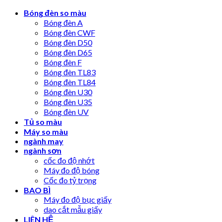
Skip
Bóng đèn so màu
to
Bóng đèn A
content
Bóng đèn CWF
Bóng đèn D50
Bóng đèn D65
Bóng đèn F
Bóng đèn TL83
Bóng đèn TL84
Bóng đèn U30
Bóng đèn U35
Bóng đèn UV
Tủ so màu
Máy so màu
ngành may
ngành sơn
cốc đo độ nhớt
Máy đo độ bóng
Cốc đo tỷ trọng
BAO BÌ
Máy đo độ bục giấy
dao cắt mẫu giấy
LIÊN HỆ