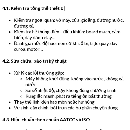
4.1. Kiểm tra tổng thể thiết bị
Kiểm tra ngoại quan: vỏ máy, cửa, gioăng, đường nước,
đường xả
Kiểm tra hệ thống điện – điều khiển: board mạch, cảm
biến, dây dẫn, relay…
Đánh giá mức độ hao mòn cơ khí: ổ bi, trục quay, dây
curoa, motor…
4.2. Sửa chữa, bảo trì kỹ thuật
Xử lý các lỗi thường gặp:
Máy không khởi động, không vào nước, không xả
nước
Sai số nhiệt độ, chạy không đúng chương trình
Rung lắc mạnh, phát ra tiếng ồn bất thường
Thay thế linh kiện hao mòn hoặc hư hỏng
Vệ sinh, cân chỉnh, bôi trơn các bộ phận chuyển động
4.3. Hiệu chuẩn theo chuẩn AATCC và ISO