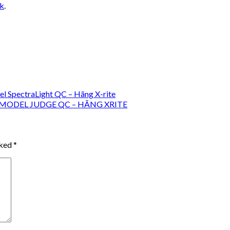
nk
.
 SpectraLight QC – Hãng X-rite
MODEL JUDGE QC – HÃNG XRITE
rked
*