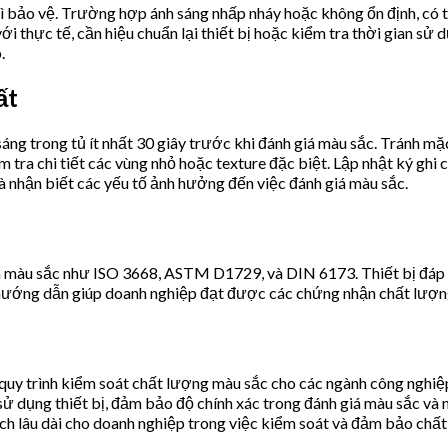
hì bảo vệ. Trường hợp ánh sáng nhấp nháy hoặc không ổn định, có
 thực tế, cần hiệu chuẩn lại thiết bị hoặc kiểm tra thời gian sử d
.
ất
 sáng trong tủ ít nhất 30 giây trước khi đánh giá màu sắc. Tránh m
tra chi tiết các vùng nhỏ hoặc texture đặc biệt. Lập nhật ký ghi 
à nhận biết các yếu tố ảnh hưởng đến việc đánh giá màu sắc.
iá màu sắc như ISO 3668, ASTM D1729, và DIN 6173. Thiết bị đáp 
hướng dẫn giúp doanh nghiệp đạt được các chứng nhận chất lượng
 quy trình kiểm soát chất lượng màu sắc cho các ngành công nghi
ả sử dụng thiết bị, đảm bảo độ chính xác trong đánh giá màu sắc v
lợi ích lâu dài cho doanh nghiệp trong việc kiểm soát và đảm bảo c