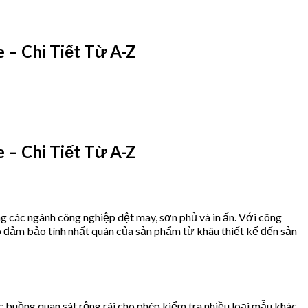
– Chi Tiết Từ A-Z
– Chi Tiết Từ A-Z
ng các ngành công nghiệp dệt may, sơn phủ và in ấn. Với công
iúp đảm bảo tính nhất quán của sản phẩm từ khâu thiết kế đến sản
 buồng quan sát rộng rãi cho phép kiểm tra nhiều loại mẫu khác