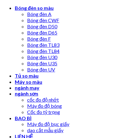
Skip
Bóng đèn so màu
to
Bóng đèn A
content
Bóng đèn CWF
Bóng đèn D50
Bóng đèn D65
Bóng đèn F
Bóng đèn TL83
Bóng đèn TL84
Bóng đèn U30
Bóng đèn U35
Bóng đèn UV
Tủ so màu
Máy so màu
ngành may
ngành sơn
cốc đo độ nhớt
Máy đo độ bóng
Cốc đo tỷ trọng
BAO BÌ
Máy đo độ bục giấy
dao cắt mẫu giấy
LIÊN HỆ