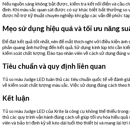
Nếu nguồn sáng không bật được, kiểm tra kết nối điện và cầu c
định. Khi màu sắc quan sát được có sự khác biệt bất thường so với
được hỗ trợ kỹ thuật chuyên nghiệp khi gặp các vấn đề phức tạp
Mẹo sử dụng hiệu quả và tối ưu năng su
Để đạt kết quả tốt nhất, nên để mắt thích nghi với điều kiện ánh
phản quang ảnh hưởng đến kết quả. Sử dụng kính lúp khi cần kiểm 
kiểm soát chất lượng. Đào tạo nhân viên về cách sử dụng đúng v
Tiêu chuẩn và quy định liên quan
Tủ so màu Judge LED tuân thủ các tiêu chuẩn quốc tế về đánh g
về kiểm soát chất lượng màu sắc. Việc sử dụng đúng cách theo 
Kết luận
Tủ so màu Judge LED của Xrite là công cụ không thể thiếu trong
thủ các quy trình vận hành đúng cách sẽ giúp tối ưu hóa hiệu qu
viên và bảo trì định kỳ sẽ kéo dài tuổi thọ thiết bị và mang lại 