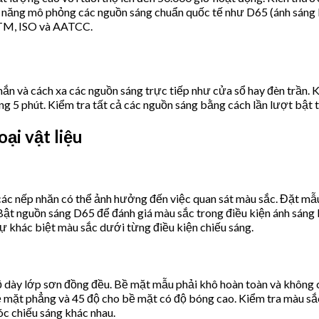
hả năng mô phỏng các nguồn sáng chuẩn quốc tế như D65 (ánh sáng 
ASTM, ISO và AATCC.
ắn và cách xa các nguồn sáng trực tiếp như cửa sổ hay đèn trần. K
vòng 5 phút. Kiểm tra tất cả các nguồn sáng bằng cách lần lượt b
ại vật liệu
 các nếp nhăn có thể ảnh hưởng đến việc quan sát màu sắc. Đặt mẫ
. Bật nguồn sáng D65 để đánh giá màu sắc trong điều kiện ánh sán
sự khác biệt màu sắc dưới từng điều kiện chiếu sáng.
 dày lớp sơn đồng đều. Bề mặt mẫu phải khô hoàn toàn và không có
ề mặt phẳng và 45 độ cho bề mặt có độ bóng cao. Kiểm tra màu sắc
óc chiếu sáng khác nhau.