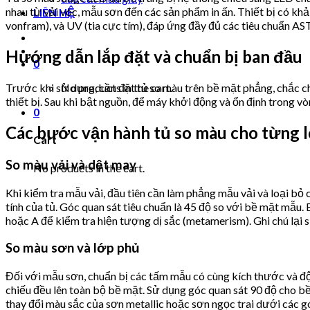
nhau từ vải vóc, mẫu sơn đến các sản phẩm in ấn. Thiết bị có k
LIÊN HỆ
vonfram), và UV (tia cực tím), đáp ứng đầy đủ các tiêu chuẩn 
Hướng dẫn lắp đặt và chuẩn bị ban đầu
0
No products in the cart.
Trước khi sử dụng, cần đặt tủ so màu trên bề mặt phẳng, chắc ch
thiết bị. Sau khi bật nguồn, để máy khởi động và ổn định trong 
0
Các bước vận hành tủ so màu cho từng lo
Cart
So màu vải và dệt may
No products in the cart.
Khi kiểm tra mẫu vải, đầu tiên cần làm phẳng mẫu vải và loại bỏ
tính của tủ. Góc quan sát tiêu chuẩn là 45 độ so với bề mặt mẫu
hoặc A để kiểm tra hiện tượng dị sắc (metamerism). Ghi chú lại 
So màu sơn và lớp phủ
Đối với mẫu sơn, chuẩn bị các tấm mẫu có cùng kích thước và độ
chiếu đều lên toàn bộ bề mặt. Sử dụng góc quan sát 90 độ cho b
thay đổi màu sắc của sơn metallic hoặc sơn ngọc trai dưới các g