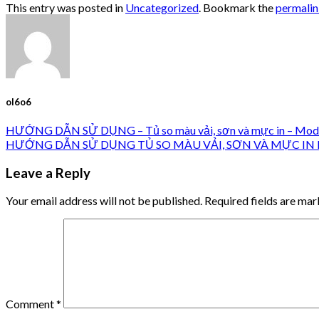
This entry was posted in
Uncategorized
. Bookmark the
permali
ol6o6
HƯỚNG DẪN SỬ DỤNG – Tủ so màu vải, sơn và mực in – Model
HƯỚNG DẪN SỬ DỤNG TỦ SO MÀU VẢI, SƠN VÀ MỰC IN 
Leave a Reply
Your email address will not be published.
Required fields are ma
Comment
*