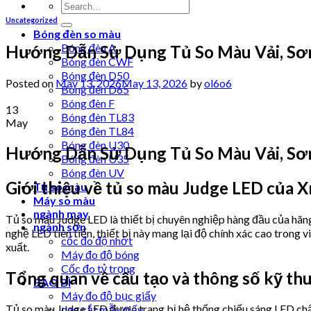
Uncategorized
Bóng đèn so màu
Bóng đèn A
Hướng Dẫn Sử Dụng Tủ So Màu Vải, Sơn
Bóng đèn CWF
Bóng đèn D50
Posted on
May 13, 2026
May 13, 2026
by
ol6o6
Bóng đèn D65
Bóng đèn F
13
Bóng đèn TL83
May
Bóng đèn TL84
Bóng đèn U30
Hướng Dẫn Sử Dụng Tủ So Màu Vải, Sơn
Bóng đèn U35
Bóng đèn UV
Giới thiệu về tủ so màu Judge LED của X
Tủ so màu
Máy so màu
ngành may
Tủ so màu Judge LED là thiết bị chuyên nghiệp hàng đầu của hãng
ngành sơn
nghệ LED tiên tiến, thiết bị này mang lại độ chính xác cao trong
cốc đo độ nhớt
xuất.
Máy đo độ bóng
Cốc đo tỷ trọng
Tổng quan về cấu tạo và thông số kỹ th
BAO BÌ
Máy đo độ bục giấy
Tủ so màu Judge LED được trang bị hệ thống chiếu sáng LED chất
dao cắt mẫu giấy