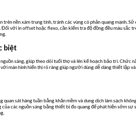
n trên nền xám trung tính, tránh các vùng có phản quang mạnh. Sử
Đối với in offset hoặc flexo, cần kiểm tra độ đồng đều màu sắc t
ng.
 biệt
guồn sáng, giúp theo dõi tuổi thọ và lên kế hoạch bảo trì. Chức n
với màn hình hiển thị rõ ràng giúp người dùng dễ dàng thiết lập v
ồng quan sát hàng tuần bằng khăn mềm và dung dịch làm sạch khôn
ng của các nguồn sáng bằng thiết bị đo quang để phát hiện sớm sự 
ng.