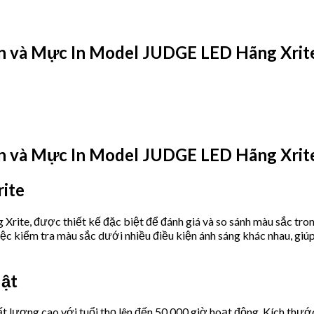
 và Mực In Model JUDGE LED Hãng Xrite 
 và Mực In Model JUDGE LED Hãng Xrite 
rite
 Xrite, được thiết kế đặc biệt để đánh giá và so sánh màu sắc tro
 việc kiểm tra màu sắc dưới nhiều điều kiện ánh sáng khác nhau, g
uật
 lượng cao với tuổi thọ lên đến 50.000 giờ hoạt động. Kích thước