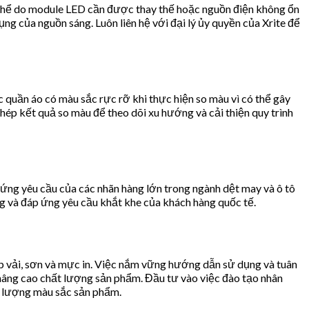
 thể do module LED cần được thay thế hoặc nguồn điện không ổn
ụng của nguồn sáng. Luôn liên hệ với đại lý ủy quyền của Xrite để
ặc quần áo có màu sắc rực rỡ khi thực hiện so màu vì có thể gây
chép kết quả so màu để theo dõi xu hướng và cải thiện quy trình
ứng yêu cầu của các nhãn hàng lớn trong ngành dệt may và ô tô
 và đáp ứng yêu cầu khắt khe của khách hàng quốc tế.
ệp vải, sơn và mực in. Việc nắm vững hướng dẫn sử dụng và tuân
à nâng cao chất lượng sản phẩm. Đầu tư vào việc đào tạo nhân
hất lượng màu sắc sản phẩm.