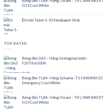
Bóng đèn TL84- Hãng Osram - T8 L 58W 840 XT
G13 Cool White
Đá mài Taber S-33 Sandpaper Strip
TOP RATED
Bóng đèn D65 – Hãng Gretagmacbeth -
F20T8/6500K
Bóng đèn TL84- Hãng Sylvania -T5 F6W/840 G5
Emergency Cool White
Bóng đèn TL84- Hãng Osram - T8 L 58W 840 XT
G13 Cool White