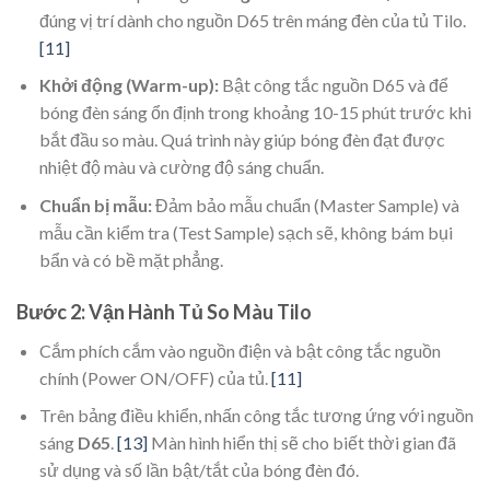
đúng vị trí dành cho nguồn D65 trên máng đèn của tủ Tilo.
[11]
Khởi động (Warm-up):
Bật công tắc nguồn D65 và để
bóng đèn sáng ổn định trong khoảng 10-15 phút trước khi
bắt đầu so màu. Quá trình này giúp bóng đèn đạt được
nhiệt độ màu và cường độ sáng chuẩn.
Chuẩn bị mẫu:
Đảm bảo mẫu chuẩn (Master Sample) và
mẫu cần kiểm tra (Test Sample) sạch sẽ, không bám bụi
bẩn và có bề mặt phẳng.
Bước 2: Vận Hành Tủ So Màu Tilo
Cắm phích cắm vào nguồn điện và bật công tắc nguồn
chính (Power ON/OFF) của tủ.
[11]
Trên bảng điều khiển, nhấn công tắc tương ứng với nguồn
sáng
D65
.
[13]
Màn hình hiển thị sẽ cho biết thời gian đã
sử dụng và số lần bật/tắt của bóng đèn đó.