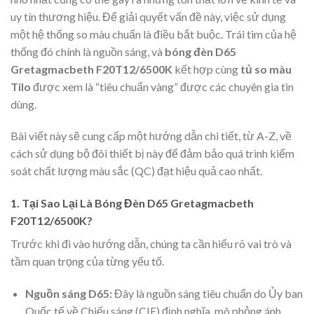
uy tín thương hiệu. Để giải quyết vấn đề này, việc sử dụng
một hệ thống so màu chuẩn là điều bắt buộc. Trái tim của hệ
thống đó chính là nguồn sáng, và
bóng đèn D65
Gretagmacbeth F20T12/6500K
kết hợp cùng
tủ so màu
Tilo
được xem là “tiêu chuẩn vàng” được các chuyên gia tin
dùng.
Bài viết này sẽ cung cấp một hướng dẫn chi tiết, từ A-Z, về
cách sử dụng bộ đôi thiết bị này để đảm bảo quá trình kiểm
soát chất lượng màu sắc (QC) đạt hiệu quả cao nhất.
1. Tại Sao Lại Là Bóng Đèn D65 Gretagmacbeth
F20T12/6500K?
Trước khi đi vào hướng dẫn, chúng ta cần hiểu rõ vai trò và
tầm quan trọng của từng yếu tố.
Nguồn sáng D65:
Đây là nguồn sáng tiêu chuẩn do Ủy ban
Quốc tế về Chiếu sáng (CIE) định nghĩa, mô phỏng ánh