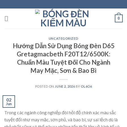
Skip
to
content
0
UNCATEGORIZED
Hướng Dẫn Sử Dụng Bóng Đèn D65
Gretagmacbeth F20T12/6500K:
Chuẩn Màu Tuyệt Đối Cho Ngành
May Mặc, Sơn & Bao Bì
POSTED ON
JUNE 2, 2026
BY
OL6O6
02
Jun
Trong các ngành công nghiệp đòi hỏi độ chính xác màu sắc
tuyệt đối như may mặc, sơn phủ, và bao bì, sự sai lệch dù là
nhỏ nhất cũng có thể gây ra những tổn thất lớn về kinh tế và