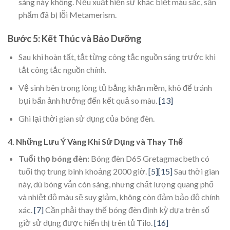
sáng này không. Nếu xuất hiện sự khác biệt màu sắc, sản
phẩm đã bị lỗi Metamerism.
Bước 5: Kết Thúc và Bảo Dưỡng
Sau khi hoàn tất, tắt từng công tắc nguồn sáng trước khi
tắt công tắc nguồn chính.
Vệ sinh bên trong lòng tủ bằng khăn mềm, khô để tránh
bụi bẩn ảnh hưởng đến kết quả so màu.
[13]
Ghi lại thời gian sử dụng của bóng đèn.
4. Những Lưu Ý Vàng Khi Sử Dụng và Thay Thế
Tuổi thọ bóng đèn:
Bóng đèn D65 Gretagmacbeth có
tuổi thọ trung bình khoảng 2000 giờ.
[5]
[15]
Sau thời gian
này, dù bóng vẫn còn sáng, nhưng chất lượng quang phổ
và nhiệt độ màu sẽ suy giảm, không còn đảm bảo độ chính
xác.
[7]
Cần phải thay thế bóng đèn định kỳ dựa trên số
giờ sử dụng được hiển thị trên tủ Tilo.
[16]