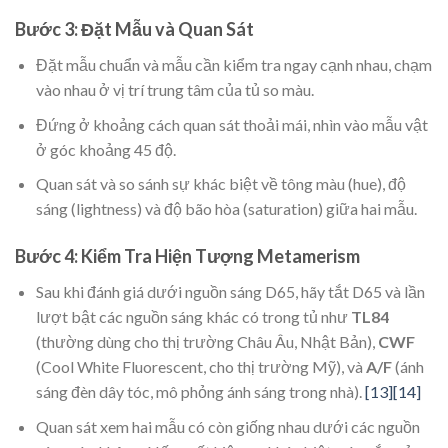
Bước 3: Đặt Mẫu và Quan Sát
Đặt mẫu chuẩn và mẫu cần kiểm tra ngay cạnh nhau, chạm
vào nhau ở vị trí trung tâm của tủ so màu.
Đứng ở khoảng cách quan sát thoải mái, nhìn vào mẫu vật
ở góc khoảng 45 độ.
Quan sát và so sánh sự khác biệt về tông màu (hue), độ
sáng (lightness) và độ bão hòa (saturation) giữa hai mẫu.
Bước 4: Kiểm Tra Hiện Tượng Metamerism
Sau khi đánh giá dưới nguồn sáng D65, hãy tắt D65 và lần
lượt bật các nguồn sáng khác có trong tủ như
TL84
(thường dùng cho thị trường Châu Âu, Nhật Bản),
CWF
(Cool White Fluorescent, cho thị trường Mỹ), và
A/F
(ánh
sáng đèn dây tóc, mô phỏng ánh sáng trong nhà).
[13]
[14]
Quan sát xem hai mẫu có còn giống nhau dưới các nguồn