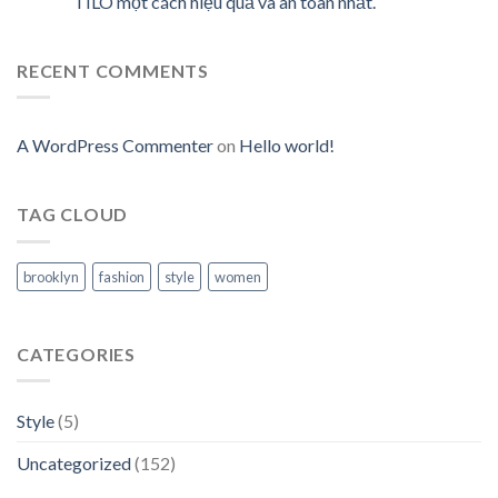
TILO một cách hiệu quả và an toàn nhất.
RECENT COMMENTS
A WordPress Commenter
on
Hello world!
TAG CLOUD
brooklyn
fashion
style
women
CATEGORIES
Style
(5)
Uncategorized
(152)