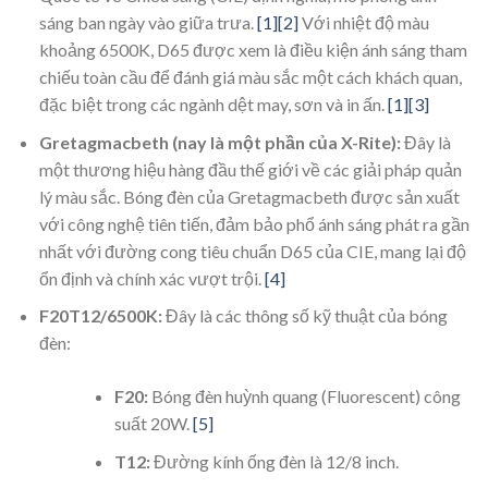
sáng ban ngày vào giữa trưa.
[1]
[2]
Với nhiệt độ màu
khoảng 6500K, D65 được xem là điều kiện ánh sáng tham
chiếu toàn cầu để đánh giá màu sắc một cách khách quan,
đặc biệt trong các ngành dệt may, sơn và in ấn.
[1]
[3]
Gretagmacbeth (nay là một phần của X-Rite):
Đây là
một thương hiệu hàng đầu thế giới về các giải pháp quản
lý màu sắc. Bóng đèn của Gretagmacbeth được sản xuất
với công nghệ tiên tiến, đảm bảo phổ ánh sáng phát ra gần
nhất với đường cong tiêu chuẩn D65 của CIE, mang lại độ
ổn định và chính xác vượt trội.
[4]
F20T12/6500K:
Đây là các thông số kỹ thuật của bóng
đèn:
F20:
Bóng đèn huỳnh quang (Fluorescent) công
suất 20W.
[5]
T12:
Đường kính ống đèn là 12/8 inch.