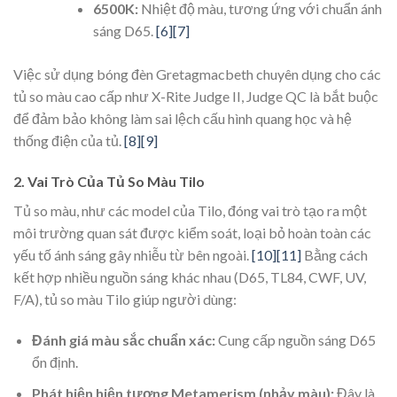
6500K:
Nhiệt độ màu, tương ứng với chuẩn ánh
sáng D65.
[6]
[7]
Việc sử dụng bóng đèn Gretagmacbeth chuyên dụng cho các
tủ so màu cao cấp như X-Rite Judge II, Judge QC là bắt buộc
để đảm bảo không làm sai lệch cấu hình quang học và hệ
thống điện của tủ.
[8]
[9]
2. Vai Trò Của Tủ So Màu Tilo
Tủ so màu, như các model của Tilo, đóng vai trò tạo ra một
môi trường quan sát được kiểm soát, loại bỏ hoàn toàn các
yếu tố ánh sáng gây nhiễu từ bên ngoài.
[10]
[11]
Bằng cách
kết hợp nhiều nguồn sáng khác nhau (D65, TL84, CWF, UV,
F/A), tủ so màu Tilo giúp người dùng:
Đánh giá màu sắc chuẩn xác:
Cung cấp nguồn sáng D65
ổn định.
Phát hiện hiện tượng Metamerism (nhảy màu):
Đây là