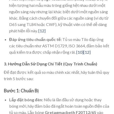
hiện tượng hai mẫu màu trông giống hệt nhau dưới một
nguồn sáng này nhưng lại khác biệt dưới một nguồn sáng
khác. Bằng cách chuyển đổi giữa các nguồn sáng (ví dụ từ
D65 sang TL84 hoặc CWF), kỹ thuật viên có thể dễ dàng
phát hiện lỗi này.
[12]
Đáp ứng tiêu chuẩn quốc tế:
Tủ so màu Tilo đáp ứng
các tiêu chuẩn như ASTM D1729, ISO 3664, đảm bảo kết
quả kiểm tra được chấp nhận rộng rãi.
[10]
[12]
3. Hướng Dẫn Sử Dụng Chi Tiết (Quy Trình Chuẩn)
Để đạt được kết quả so màu chính xác nhất, hãy tuân thủ quy
trình 5 bước sau:
Bước 1: Chuẩn Bị
Lắp đặt bóng đèn:
Nếu là lần đầu sử dụng hoặc thay
bóng mới, hãy đảm bảo đã ngắt hoàn toàn nguồn điện của
tủ so màu. Lắp bóng
Gretagmacbeth F20T12/65
vào