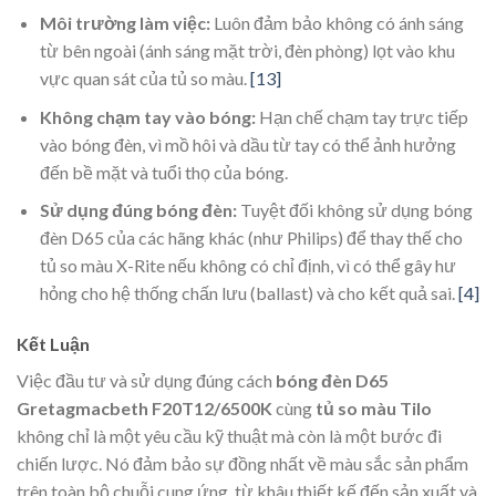
Môi trường làm việc:
Luôn đảm bảo không có ánh sáng
từ bên ngoài (ánh sáng mặt trời, đèn phòng) lọt vào khu
vực quan sát của tủ so màu.
[13]
Không chạm tay vào bóng:
Hạn chế chạm tay trực tiếp
vào bóng đèn, vì mồ hôi và dầu từ tay có thể ảnh hưởng
đến bề mặt và tuổi thọ của bóng.
Sử dụng đúng bóng đèn:
Tuyệt đối không sử dụng bóng
đèn D65 của các hãng khác (như Philips) để thay thế cho
tủ so màu X-Rite nếu không có chỉ định, vì có thể gây hư
hỏng cho hệ thống chấn lưu (ballast) và cho kết quả sai.
[4]
Kết Luận
Việc đầu tư và sử dụng đúng cách
bóng đèn D65
Gretagmacbeth F20T12/6500K
cùng
tủ so màu Tilo
không chỉ là một yêu cầu kỹ thuật mà còn là một bước đi
chiến lược. Nó đảm bảo sự đồng nhất về màu sắc sản phẩm
trên toàn bộ chuỗi cung ứng, từ khâu thiết kế đến sản xuất và