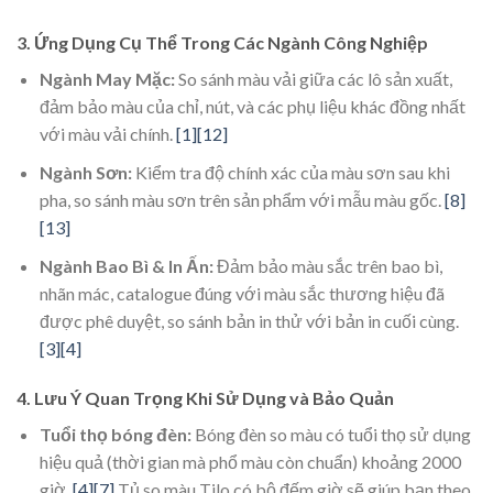
3. Ứng Dụng Cụ Thể Trong Các Ngành Công Nghiệp
Ngành May Mặc:
So sánh màu vải giữa các lô sản xuất,
đảm bảo màu của chỉ, nút, và các phụ liệu khác đồng nhất
với màu vải chính.
[1]
[12]
Ngành Sơn:
Kiểm tra độ chính xác của màu sơn sau khi
pha, so sánh màu sơn trên sản phẩm với mẫu màu gốc.
[8]
[13]
Ngành Bao Bì & In Ấn:
Đảm bảo màu sắc trên bao bì,
nhãn mác, catalogue đúng với màu sắc thương hiệu đã
được phê duyệt, so sánh bản in thử với bản in cuối cùng.
[3]
[4]
4. Lưu Ý Quan Trọng Khi Sử Dụng và Bảo Quản
Tuổi thọ bóng đèn:
Bóng đèn so màu có tuổi thọ sử dụng
hiệu quả (thời gian mà phổ màu còn chuẩn) khoảng 2000
giờ.
[4]
[7]
Tủ so màu Tilo có bộ đếm giờ sẽ giúp bạn theo