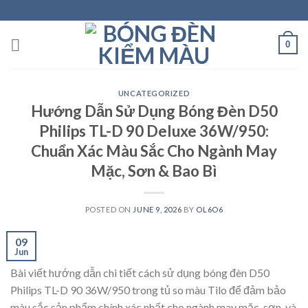
Skip
to
content
0
UNCATEGORIZED
Hướng Dẫn Sử Dụng Bóng Đèn D50
Philips TL-D 90 Deluxe 36W/950:
Chuẩn Xác Màu Sắc Cho Ngành May
Mặc, Sơn & Bao Bì
POSTED ON
JUNE 9, 2026
BY
OL6O6
09
Jun
Bài viết hướng dẫn chi tiết cách sử dụng bóng đèn D50
Philips TL-D 90 36W/950 trong tủ so màu Tilo để đảm bảo
màu sắc sản phẩm chính xác nhất cho ngành may mặc, sơn, và