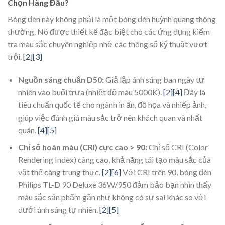
Chọn Hàng Đầu?
Bóng đèn này không phải là một bóng đèn huỳnh quang thông
thường. Nó được thiết kế đặc biệt cho các ứng dụng kiểm
tra màu sắc chuyên nghiệp nhờ các thông số kỹ thuật vượt
trội.
[2]
[3]
Nguồn sáng chuẩn D50:
Giả lập ánh sáng ban ngày tự
nhiên vào buổi trưa (nhiệt độ màu 5000K).
[2]
[4]
Đây là
tiêu chuẩn quốc tế cho ngành in ấn, đồ họa và nhiếp ảnh,
giúp việc đánh giá màu sắc trở nên khách quan và nhất
quán.
[4]
[5]
Chỉ số hoàn màu (CRI) cực cao > 90:
Chỉ số CRI (Color
Rendering Index) càng cao, khả năng tái tạo màu sắc của
vật thể càng trung thực.
[2]
[6]
Với CRI trên 90, bóng đèn
Philips TL-D 90 Deluxe 36W/950 đảm bảo bạn nhìn thấy
màu sắc sản phẩm gần như không có sự sai khác so với
dưới ánh sáng tự nhiên.
[2]
[5]