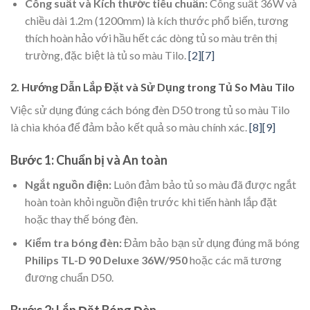
Công suất và Kích thước tiêu chuẩn:
Công suất 36W và
chiều dài 1.2m (1200mm) là kích thước phổ biến, tương
thích hoàn hảo với hầu hết các dòng tủ so màu trên thị
trường, đặc biệt là tủ so màu Tilo.
[2]
[7]
2. Hướng Dẫn Lắp Đặt và Sử Dụng trong Tủ So Màu Tilo
Việc sử dụng đúng cách bóng đèn D50 trong tủ so màu Tilo
là chìa khóa để đảm bảo kết quả so màu chính xác.
[8]
[9]
Bước 1: Chuẩn bị và An toàn
Ngắt nguồn điện:
Luôn đảm bảo tủ so màu đã được ngắt
hoàn toàn khỏi nguồn điện trước khi tiến hành lắp đặt
hoặc thay thế bóng đèn.
Kiểm tra bóng đèn:
Đảm bảo bạn sử dụng đúng mã bóng
Philips TL-D 90 Deluxe 36W/950
hoặc các mã tương
đương chuẩn D50.
Bước 2: Lắp Đặt Bóng Đèn