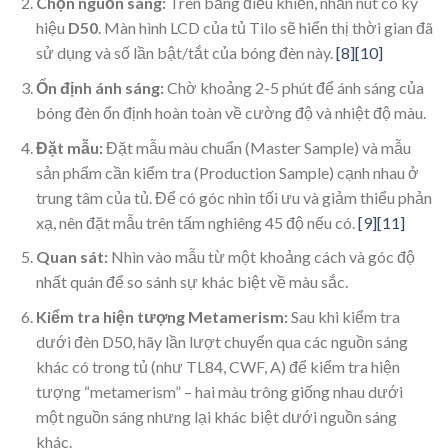
Chọn nguồn sáng:
Trên bảng điều khiển, nhấn nút có ký
hiệu
D50
. Màn hình LCD của tủ Tilo sẽ hiển thị thời gian đã
sử dụng và số lần bật/tắt của bóng đèn này.
[8]
[10]
Ổn định ánh sáng:
Chờ khoảng 2-5 phút để ánh sáng của
bóng đèn ổn định hoàn toàn về cường độ và nhiệt độ màu.
Đặt mẫu:
Đặt mẫu màu chuẩn (Master Sample) và mẫu
sản phẩm cần kiểm tra (Production Sample) cạnh nhau ở
trung tâm của tủ. Để có góc nhìn tối ưu và giảm thiểu phản
xạ, nên đặt mẫu trên tấm nghiêng 45 độ nếu có.
[9]
[11]
Quan sát:
Nhìn vào mẫu từ một khoảng cách và góc độ
nhất quán để so sánh sự khác biệt về màu sắc.
Kiểm tra hiện tượng Metamerism:
Sau khi kiểm tra
dưới đèn D50, hãy lần lượt chuyển qua các nguồn sáng
khác có trong tủ (như TL84, CWF, A) để kiểm tra hiện
tượng “metamerism” – hai màu trông giống nhau dưới
một nguồn sáng nhưng lại khác biệt dưới nguồn sáng
khác.