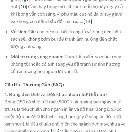
dõi.
[10]
Cần thay bóng mới khi hết tuổi thọ này, ngay cả
khi bóng vẫn còn sáng, vì phổ màu của nó đã bị suy giảm
và không còn đảm bảo độ chính xác.
[14]
Vệ sinh:
Giữ cho bề mặt bên trong tủ và bóng đèn luôn
sạch sẽ, không bám bụi để tránh ảnh hưởng đến chất
lượng ánh sáng.
Môi trường xung quanh:
Thực hiện việc so màu trong
phòng tối hoặc có ánh sáng yếu để tránh sự ảnh hưởng
của ánh sáng bên ngoài lọt vào tủ.
Câu Hỏi Thường Gặp (FAQ)
1. Bóng đèn D50 và D65 khác nhau như thế nào?
Bóng D50 có nhiệt độ màu 5000K (ánh sáng ban ngày buổi
trưa), là tiêu chuẩn cho ngành in ấn và đồ họa. Bóng D65 có
nhiệt độ màu 6500K (ánh sáng ban ngày ở vùng ôn đới, hơi
xanh hơn), là tiêu chuẩn phổ biến cho ngành dệt may, nhựa và
công nghiệp nói chung.
[15]
Việc chọn D50 hay D65 phụ