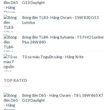
G13 Daylight
Bóng đèn TL83- Hãng Osram - 15W 830 G13
Lumilux
Bóng đèn TL84- Hãng Sylvania - T5 FHO Luxline
Plus 24W 840
Tủ so màu 7 nguồn sáng - Hãng Xrite
TOP RATED
Bóng đèn D65 - Hãng Osram - T8 L 18W 865 XT
G13 Daylight