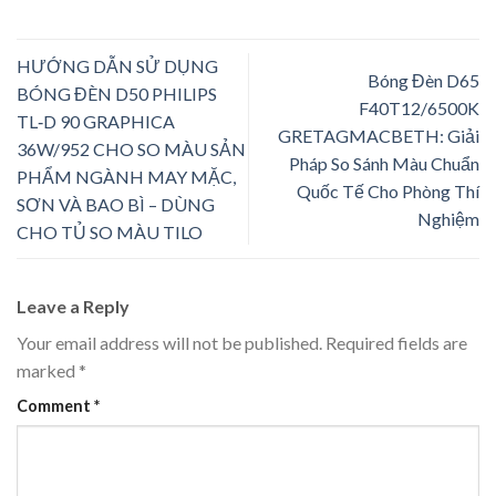
HƯỚNG DẪN SỬ DỤNG
Bóng Đèn D65
BÓNG ĐÈN D50 PHILIPS
F40T12/6500K
TL‑D 90 GRAPHICA
GRETAGMACBETH: Giải
36W/952 CHO SO MÀU SẢN
Pháp So Sánh Màu Chuẩn
PHẨM NGÀNH MAY MẶC,
Quốc Tế Cho Phòng Thí
SƠN VÀ BAO BÌ – DÙNG
Nghiệm
CHO TỦ SO MÀU TILO
Leave a Reply
Your email address will not be published.
Required fields are
marked
*
Comment
*