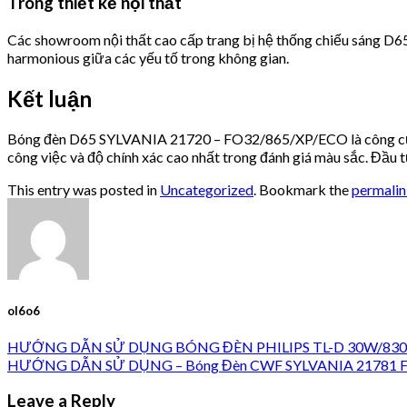
Trong thiết kế nội thất
Các showroom nội thất cao cấp trang bị hệ thống chiếu sáng D65
harmonious giữa các yếu tố trong không gian.
Kết luận
Bóng đèn D65 SYLVANIA 21720 – FO32/865/XP/ECO là công cụ khô
công việc và độ chính xác cao nhất trong đánh giá màu sắc. Đầu 
This entry was posted in
Uncategorized
. Bookmark the
permali
ol6o6
HƯỚNG DẪN SỬ DỤNG BÓNG ĐÈN PHILIPS TL-D 30W/830 TL8
HƯỚNG DẪN SỬ DỤNG – Bóng Đèn CWF SYLVANIA 21781 FO32
Leave a Reply