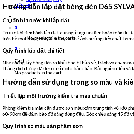
Hướng dẫn lắp đặt bóng đèn D65 SYLV
LIÊN HỆ
Chuẩn bị trước khi lắp đặt
0
Trước khi tiến hành lắp đặt, cần ngắt nguồn điện hoàn toàn để đ
No products in the cart.
trên bề mặt bóng đèn, điều này có thể ảnh hưởng đến chất lượng
0
Quy trình lắp đặt chi tiết
Cart
Nhẹ nhàng lấy bóng đèn ra khỏi bao bì bảo vệ, tránh va chạm mạn
khẳng định bóng đã được cố định chắc chắn. Bật nguồn điện và 
No products in the cart.
Hướng dẫn sử dụng trong so màu và kiể
Thiết lập môi trường kiểm tra màu chuẩn
Phòng kiểm tra màu cần được sơn màu xám trung tính với độ ph
60-90cm để đảm bảo độ sáng đồng đều. Góc chiếu sáng 45 độ và gó
Quy trình so màu sản phẩm sơn