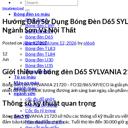
Uncategorized
Bóng đèn so màu
Bóng đèn A
Hướng Dẫn Sử Dụng Bóng Đèn D65 SYL
Bóng đèn CWF
Ngành Sơn Và Nội Thất
Bóng đèn D50
Bóng đèn D65
Bóng đèn F
Posted on
June 12, 2026
June 12, 2026
by
ol6o6
Bóng đèn TL83
12
Bóng đèn TL84
Jun
Bóng đèn U30
Bóng đèn U35
Giới thiệu về bóng đèn D65 SYLVANIA
Bóng đèn UV
Tủ so màu
Máy so màu
Bóng đèn D65 SYLVANIA 21720 – FO32/865/XP/ECO là giải pháp c
ngành may
nhiệt độ màu 6500K tương đương ánh sáng ban ngày, sản phẩm nà
ngành sơn
cốc đo độ nhớt
Thông số kỹ thuật quan trọng
Máy đo độ bóng
Cốc đo tỷ trọng
Bóng đèn SYLVANIA 21720 sở hữu các thông số kỹ thuật ưu việt 
BAO BÌ
đảm bảo tái tạo màu sắc chính xác. Tuổi thọ lên đến 30.000 giờ 
Máy đo độ bục giấy
dao cắt mẫu giấy