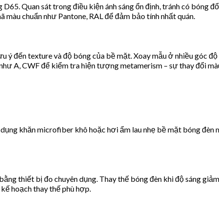
65. Quan sát trong điều kiện ánh sáng ổn định, tránh có bóng đổ 
mã màu chuẩn như Pantone, RAL để đảm bảo tính nhất quán.
ần lưu ý đến texture và độ bóng của bề mặt. Xoay mẫu ở nhiều góc đ
 như A, CWF để kiểm tra hiện tượng metamerism – sự thay đổi mà
ử dụng khăn microfiber khô hoặc hơi ẩm lau nhẹ bề mặt bóng đèn 
 bằng thiết bị đo chuyên dụng. Thay thế bóng đèn khi độ sáng giả
 kế hoạch thay thế phù hợp.