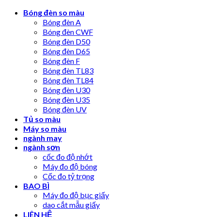
Skip
Bóng đèn so màu
to
Bóng đèn A
content
Bóng đèn CWF
Bóng đèn D50
Bóng đèn D65
Bóng đèn F
Bóng đèn TL83
Bóng đèn TL84
Bóng đèn U30
Bóng đèn U35
Bóng đèn UV
Tủ so màu
Máy so màu
ngành may
ngành sơn
cốc đo độ nhớt
Máy đo độ bóng
Cốc đo tỷ trọng
BAO BÌ
Máy đo độ bục giấy
dao cắt mẫu giấy
LIÊN HỆ