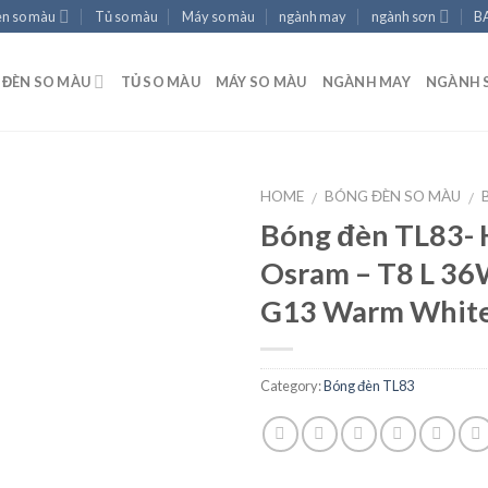
èn so màu
Tủ so màu
Máy so màu
ngành may
ngành sơn
B
ĐÈN SO MÀU
TỦ SO MÀU
MÁY SO MÀU
NGÀNH MAY
NGÀNH 
HOME
BÓNG ĐÈN SO MÀU
/
/
Bóng đèn TL83-
Osram – T8 L 36
Add to
G13 Warm Whit
wishlist
Category:
Bóng đèn TL83