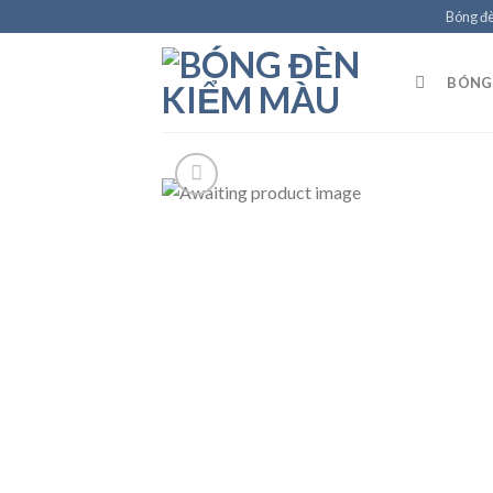
Skip
Bóng đ
to
content
BÓNG 