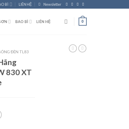
AO BÌ
LIÊN HỆ
Newsletter
0
SƠN
BAO BÌ
LIÊN HỆ
BÓNG ĐÈN TL83
 Hãng
W 830 XT
e