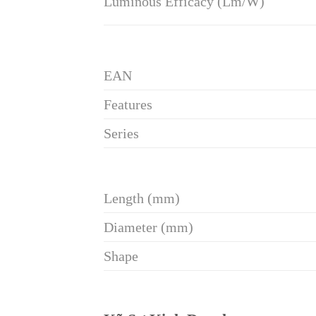
Luminous Efficacy (Lm/W)
EAN
Features
Series
Length (mm)
Diameter (mm)
Shape