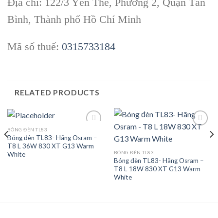
Địa chỉ: 122/3 Yên Thế, Phường 2, Quận Tân
Bình, Thành phố Hồ Chí Minh
Mã số thuế:
0315733184
RELATED PRODUCTS
BÓNG ĐÈN TL83
Bóng đèn TL83- Hãng Osram –
T8 L 36W 830 XT G13 Warm
Add to
Add to
BÓNG ĐÈN TL83
White
wishlist
wishlist
Bóng đèn TL83- Hãng Osram –
T8 L 18W 830 XT G13 Warm
White