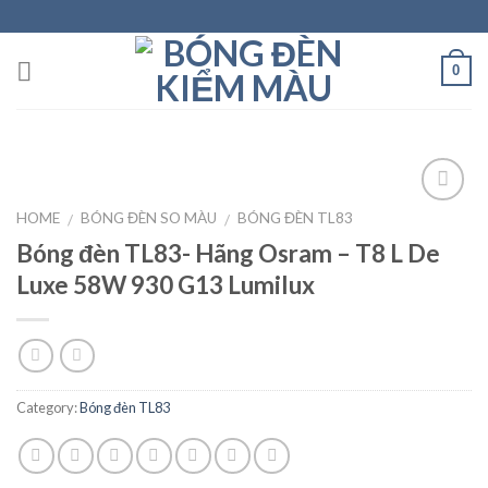
Skip
to
content
0
HOME
BÓNG ĐÈN SO MÀU
BÓNG ĐÈN TL83
/
/
Bóng đèn TL83- Hãng Osram – T8 L De
Add to
wishlist
Luxe 58W 930 G13 Lumilux
Category:
Bóng đèn TL83