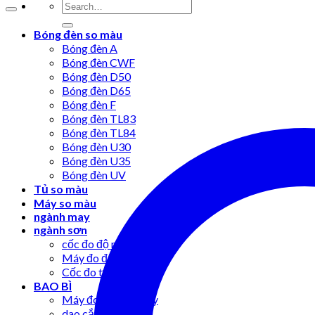
Bóng đèn so màu
Bóng đèn A
Bóng đèn CWF
Bóng đèn D50
Bóng đèn D65
Bóng đèn F
Bóng đèn TL83
Bóng đèn TL84
Bóng đèn U30
Bóng đèn U35
Bóng đèn UV
Tủ so màu
Máy so màu
ngành may
ngành sơn
cốc đo độ nhớt
Máy đo độ bóng
Cốc đo tỷ trọng
BAO BÌ
Máy đo độ bục giấy
dao cắt mẫu giấy