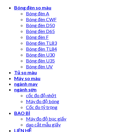
Skip
Bóng đèn so màu
to
Bóng đèn A
content
Bóng đèn CWF
Bóng đèn D50
Bóng đèn D65
Bóng đèn F
Bóng đèn TL83
Bóng đèn TL84
Bóng đèn U30
Bóng đèn U35
Bóng đèn UV
Tủ so màu
Máy so màu
ngành may
ngành sơn
cốc đo độ nhớt
Máy đo độ bóng
Cốc đo tỷ trọng
BAO BÌ
Máy đo độ bục giấy
dao cắt mẫu giấy
LIÊN HỆ