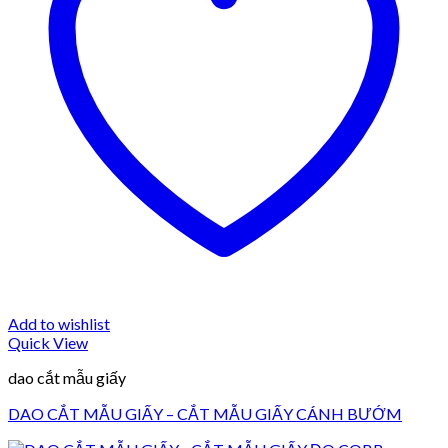
Add to wishlist
Quick View
dao cắt mẫu giấy
DAO CẮT MẪU GIẤY – CẮT MẪU GIẤY CÁNH BƯỚM