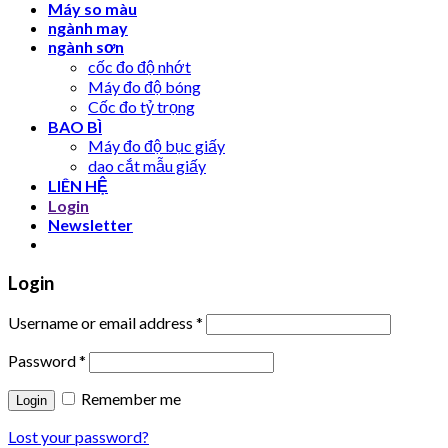
Máy so màu
ngành may
ngành sơn
cốc đo độ nhớt
Máy đo độ bóng
Cốc đo tỷ trọng
BAO BÌ
Máy đo độ bục giấy
dao cắt mẫu giấy
LIÊN HỆ
Login
Newsletter
Login
Username or email address
*
Password
*
Remember me
Lost your password?