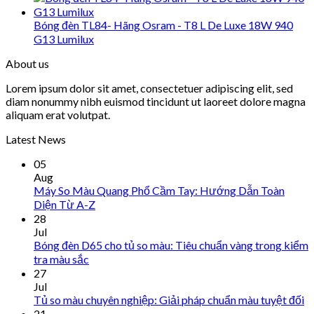
Bóng đèn TL84- Hãng Osram - T8 L De Luxe 18W 940
G13 Lumilux
About us
Lorem ipsum dolor sit amet, consectetuer adipiscing elit, sed
diam nonummy nibh euismod tincidunt ut laoreet dolore magna
aliquam erat volutpat.
Latest News
05
Aug
Máy So Màu Quang Phổ Cầm Tay: Hướng Dẫn Toàn
Diện Từ A-Z
28
Jul
Bóng đèn D65 cho tủ so màu: Tiêu chuẩn vàng trong kiểm
tra màu sắc
27
Jul
Tủ so màu chuyên nghiệp: Giải pháp chuẩn màu tuyệt đối
21