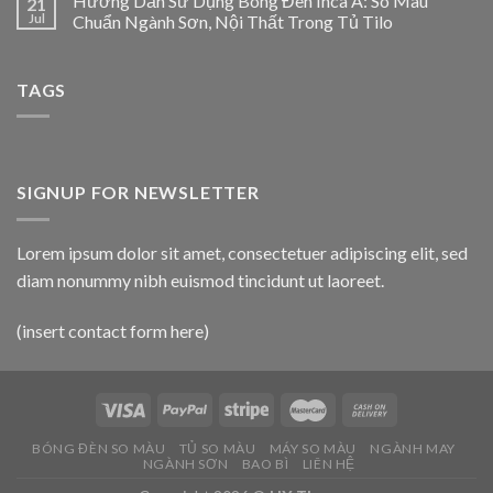
Hướng Dẫn Sử Dụng Bóng Đèn Inca A: So Màu
21
Jul
Chuẩn Ngành Sơn, Nội Thất Trong Tủ Tilo
TAGS
SIGNUP FOR NEWSLETTER
Lorem ipsum dolor sit amet, consectetuer adipiscing elit, sed
diam nonummy nibh euismod tincidunt ut laoreet.
(insert contact form here)
BÓNG ĐÈN SO MÀU
TỦ SO MÀU
MÁY SO MÀU
NGÀNH MAY
NGÀNH SƠN
BAO BÌ
LIÊN HỆ