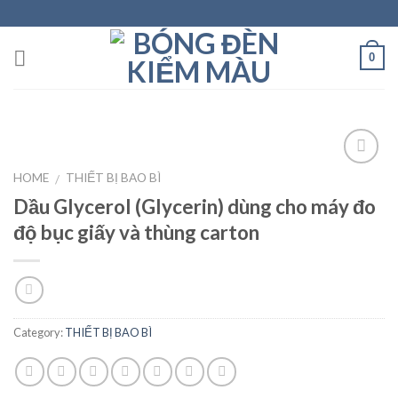
Skip
to
content
0
HOME
THIẾT BỊ BAO BÌ
/
Dầu Glycerol (Glycerin) dùng cho máy đo
Add to
wishlist
độ bục giấy và thùng carton
Category:
THIẾT BỊ BAO BÌ