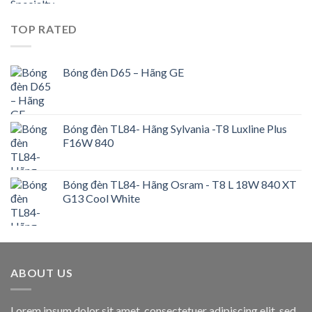
TOP RATED
Bóng đèn D65 – Hãng GE
Bóng đèn TL84- Hãng Sylvania -T8 Luxline Plus
F16W 840
Bóng đèn TL84- Hãng Osram - T8 L 18W 840 XT
G13 Cool White
ABOUT US
Lorem ipsum dolor sit amet, consectetuer adipiscing elit, sed