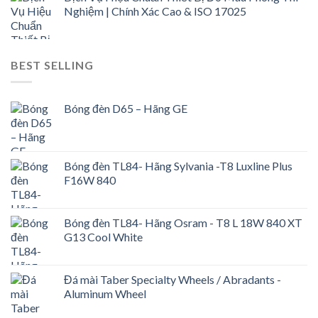
Nghiệm | Chính Xác Cao & ISO 17025
BEST SELLING
Bóng đèn D65 – Hãng GE
Bóng đèn TL84- Hãng Sylvania -T8 Luxline Plus
F16W 840
Bóng đèn TL84- Hãng Osram - T8 L 18W 840 XT
G13 Cool White
Đá mài Taber Specialty Wheels / Abradants -
Aluminum Wheel