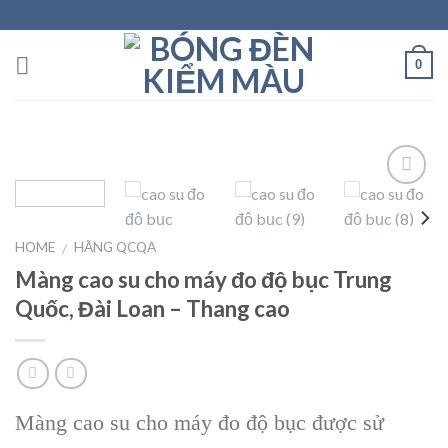
Skip
to
content
0
Add to
HOME
HÃNG QCQA
/
wishlist
Màng cao su cho máy đo độ bục Trung
Quốc, Đài Loan – Thang cao
Màng cao su cho máy đo độ bục được sử