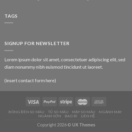
TAGS
SIGNUP FOR NEWSLETTER
Lorem ipsum dolor sit amet, consectetuer adipiscing elit, sed
diam nonummy nibh euismod tincidunt ut laoreet.
(insert contact form here)
BÓNG ĐÈN SO MÀU
TỦ SO MÀU
MÁY SO MÀU
NGÀNH MAY
NGÀNH SƠN
BAO BÌ
LIÊN HỆ
Copyright 2026 ©
UX Themes