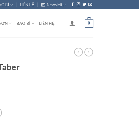
AO BÌ
LIÊN HỆ
Newsletter
0
SƠN
BAO BÌ
LIÊN HỆ
Taber