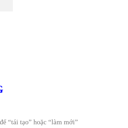
G
để “tái tạo” hoặc “làm mới”