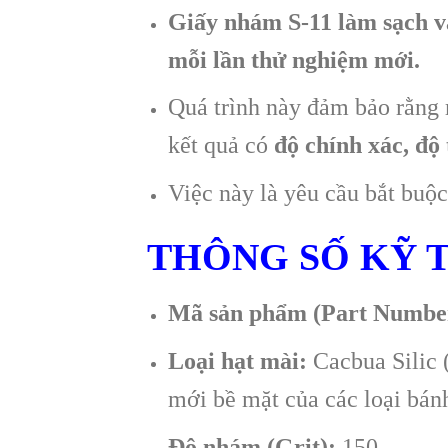
Giấy nhám S-11 làm sạch và
mỗi lần thử nghiệm mới.
Quá trình này đảm bảo rằng 
kết quả có
độ chính xác, độ 
Việc này là yêu cầu bắt buộ
THÔNG SỐ KỸ 
Mã sản phẩm (Part Numbe
Loại hạt mài:
Cacbua Silic (
mới bề mặt của các loại bán
Độ nhám (Grit):
150.