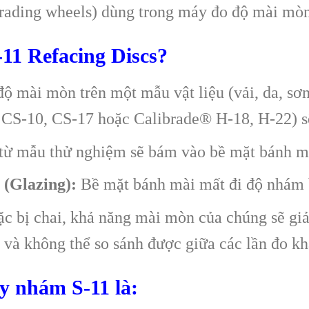
rading wheels) dùng trong máy đo độ mài mòn
-11 Refacing Discs?
độ mài mòn trên một mẫu vật liệu (vải, da, sơ
 CS-10, CS-17 hoặc Calibrade® H-18, H-22) s
ừ mẫu thử nghiệm sẽ bám vào bề mặt bánh m
 (Glazing):
Bề mặt bánh mài mất đi độ nhám b
c bị chai, khả năng mài mòn của chúng sẽ giả
và không thể so sánh được giữa các lần đo kh
y nhám S-11 là: