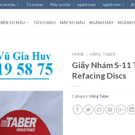
èn so màu
Tủ so màu
Máy so màu
ngành may
ngành sơn
B
ĐÈN SO MÀU
TỦ SO MÀU
MÁY SO MÀU
NGÀNH MAY
NGÀNH 
HOME
HÃNG TABER
/
Giấy Nhám S-11 
Refacing Discs
Add to
wishlist
Category:
Hãng Taber