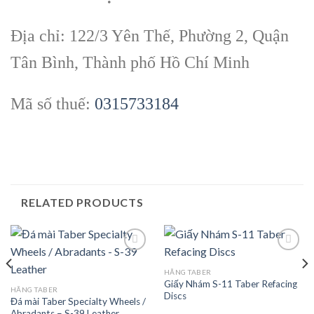
Địa chỉ: 122/3 Yên Thế, Phường 2, Quận
Tân Bình, Thành phố Hồ Chí Minh
Mã số thuế:
0315733184
RELATED PRODUCTS
HÃNG TABER
Giấy Nhám S-11 Taber Refacing
Add to
Add to
HÃNG TABER
Discs
wishlist
wishlist
Đá mài Taber Specialty Wheels /
Abradants – S-39 Leather