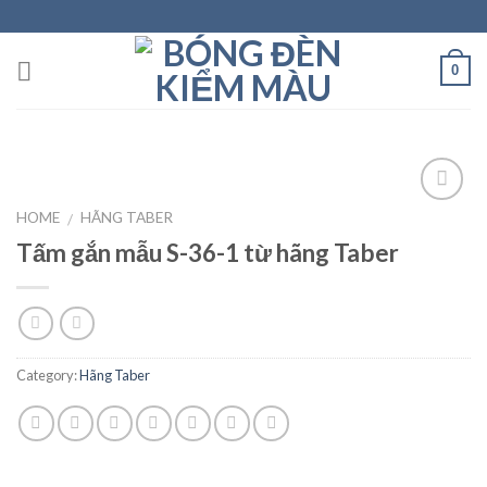
Skip
to
content
0
HOME
HÃNG TABER
/
Tấm gắn mẫu S-36-1 từ hãng Taber
Add to
wishlist
Category:
Hãng Taber