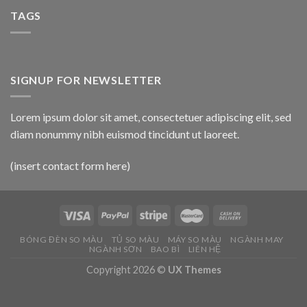
TAGS
SIGNUP FOR NEWSLETTER
Lorem ipsum dolor sit amet, consectetuer adipiscing elit, sed
diam nonummy nibh euismod tincidunt ut laoreet.
(insert contact form here)
BÓNG ĐÈN SO MÀU
TỦ SO MÀU
MÁY SO MÀU
NGÀNH MAY
NGÀNH SƠN
BAO BÌ
LIÊN HỆ
Copyright 2026 ©
UX Themes