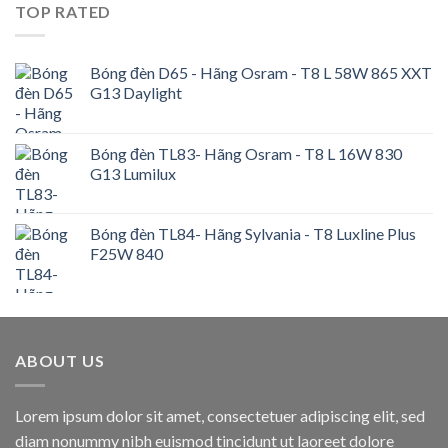
TOP RATED
Bóng đèn D65 - Hãng Osram - T8 L 58W 865 XXT
G13 Daylight
Bóng đèn TL83- Hãng Osram - T8 L 16W 830
G13 Lumilux
Bóng đèn TL84- Hãng Sylvania - T8 Luxline Plus
F25W 840
ABOUT US
Lorem ipsum dolor sit amet, consectetuer adipiscing elit, sed
diam nonummy nibh euismod tincidunt ut laoreet dolore