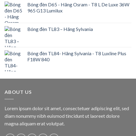
Bóng đèn D65 - Hãng Osram - T8 L De Luxe 36W
965 G13 Lumilux
Bóng đèn TL83 – Hãng Sylvania
Bóng đèn TL84- Hãng Sylvania - T8 Luxline Plus
F18W 840
ABOUT US
Lorem ipsum dolor sit amet, consectetuer adipiscing elit, sed
diam nonummy nibh euismod tincidunt ut laoreet dolore
magna aliquam erat volutpat.