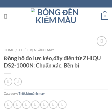
Skip
to
content
0
HOME
THIẾT BỊ NGÀNH MAY
/
Đồng hồ đo lực kéo,đẩy điện tử ZHIQU
Add to
wishlist
DS2-1000N: Chuẩn xác, Bền bỉ
Category:
Thiết bị ngành may