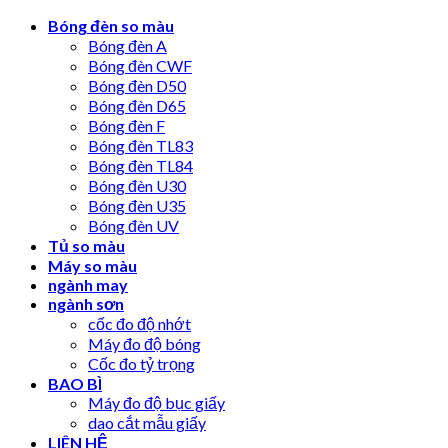
Skip
Bóng đèn so màu
to
Bóng đèn A
content
Bóng đèn CWF
Bóng đèn D50
Bóng đèn D65
Bóng đèn F
Bóng đèn TL83
Bóng đèn TL84
Bóng đèn U30
Bóng đèn U35
Bóng đèn UV
Tủ so màu
Máy so màu
ngành may
ngành sơn
cốc đo độ nhớt
Máy đo độ bóng
Cốc đo tỷ trọng
BAO BÌ
Máy đo độ bục giấy
dao cắt mẫu giấy
LIÊN HỆ