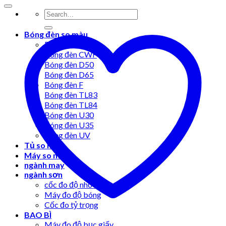
Bóng đèn so màu
Bóng đèn A
Bóng đèn CWF
Bóng đèn D50
Bóng đèn D65
Bóng đèn F
Bóng đèn TL83
Bóng đèn TL84
Bóng đèn U30
Bóng đèn U35
Bóng đèn UV
Tủ so màu
Máy so màu
ngành may
ngành sơn
cốc đo độ nhớt
Máy đo độ bóng
Cốc đo tỷ trọng
BAO BÌ
Máy đo độ bục giấy