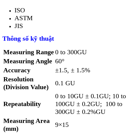
ISO
ASTM
JIS
Thông số kỹ thuật
Measuring Range
0 to 300GU
Measuring Angle
60°
Accuracy
±1.5, ± 1.5%
Resolution
0.1 GU
(Division Value)
0 to 10GU ± 0.1GU; 10 to
Repeatability
100GU ± 0.2GU; 100 to
300GU ± 0.2%GU
Measuring Area
9×15
(mm)