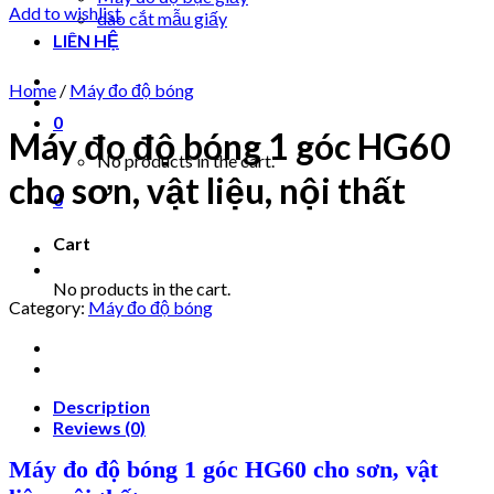
Add to wishlist
dao cắt mẫu giấy
LIÊN HỆ
Home
/
Máy đo độ bóng
0
Máy đo độ bóng 1 góc HG60
No products in the cart.
cho sơn, vật liệu, nội thất
0
Cart
No products in the cart.
Category:
Máy đo độ bóng
Description
Reviews (0)
Máy đo độ bóng 1 góc HG60 cho sơn, vật