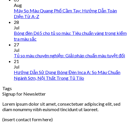
Aug
Máy So Màu Quang Phổ Cầm Tay: Hướng Dẫn Toàn
Diện Từ A-Z
28
Jul
Bóng đèn D65 cho tủ so màu: Tiêu chuẩn vàng trong kiểm
tra màu sắc
27
Jul
Tủ so màu chuyên nghiệp: Giải pháp chuẩn màu tuyệt đối
21
Jul
Hướng Dẫn Sử Dụng Bóng Đèn Inca A: So Màu Chuẩn
Ngành Sơn, Nội Thất Trong Tủ Tilo
Tags
Signup for Newsletter
Lorem ipsum dolor sit amet, consectetuer adipiscing elit, sed
diam nonummy nibh euismod tincidunt ut laoreet.
(insert contact form here)