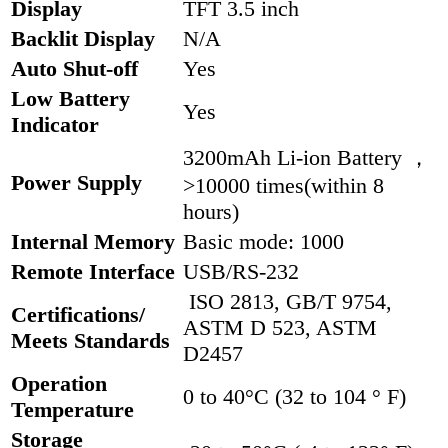
Display
TFT 3.5 inch
Backlit Display
N/A
Auto Shut-off
Yes
Low Battery
Yes
Indicator
3200mAh Li-ion Battery ，
Power Supply
>10000 times(within 8
hours)
Internal Memory
Basic mode: 1000
Remote Interface
USB/RS-232
ISO 2813, GB/T 9754,
Certifications/
ASTM D 523, ASTM
Meets Standards
D2457
Operation
0 to 40°C (32 to 104 ° F)
Temperature
Storage