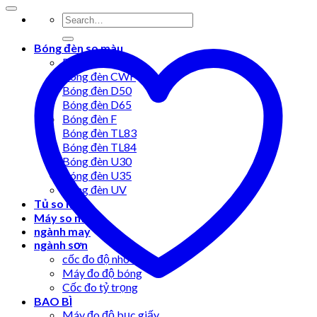
Bóng đèn so màu
Bóng đèn A
Bóng đèn CWF
Bóng đèn D50
Bóng đèn D65
Bóng đèn F
Bóng đèn TL83
Bóng đèn TL84
Bóng đèn U30
Bóng đèn U35
Bóng đèn UV
Tủ so màu
Máy so màu
ngành may
ngành sơn
cốc đo độ nhớt
Máy đo độ bóng
Cốc đo tỷ trọng
BAO BÌ
Máy đo độ bục giấy