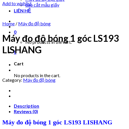
Add to wishlist
dao cắt mẫu giấy
LIÊN HỆ
Home
/
Máy đo độ bóng
0
Máy đo độ bóng 1 góc LS193
No products in the cart.
LISHANG
0
Cart
No products in the cart.
Category:
Máy đo độ bóng
Description
Reviews (0)
Máy đo độ bóng 1 góc LS193 LISHANG