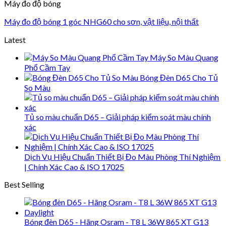
Máy đo độ bóng
Máy đo độ bóng 1 góc NHG60 cho sơn, vật liệu, nội thất
Latest
Máy So Màu Quang
Phổ Cầm Tay
Bóng Đèn D65 Cho Tủ
So Màu
Tủ so màu chuẩn D65 – Giải pháp kiểm soát màu chính
xác
Dịch Vụ Hiệu Chuẩn Thiết Bị Đo Màu Phòng Thí Nghiệm
| Chính Xác Cao & ISO 17025
Best Selling
Bóng đèn D65 - Hãng Osram - T8 L 36W 865 XT G13