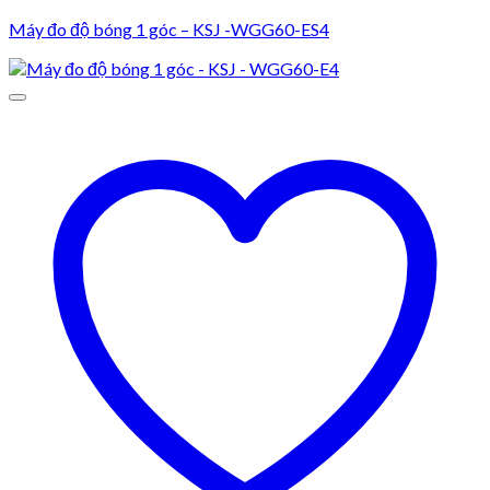
Máy đo độ bóng 1 góc – KSJ -WGG60-ES4