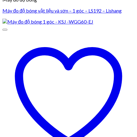
Máy đo độ bóng vật liệu và sơn – 1 góc – LS192 – Lishang