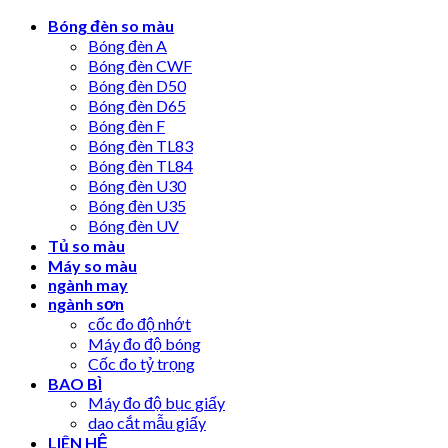
Skip
Bóng đèn so màu
to
Bóng đèn A
content
Bóng đèn CWF
Bóng đèn D50
Bóng đèn D65
Bóng đèn F
Bóng đèn TL83
Bóng đèn TL84
Bóng đèn U30
Bóng đèn U35
Bóng đèn UV
Tủ so màu
Máy so màu
ngành may
ngành sơn
cốc đo độ nhớt
Máy đo độ bóng
Cốc đo tỷ trọng
BAO BÌ
Máy đo độ bục giấy
dao cắt mẫu giấy
LIÊN HỆ