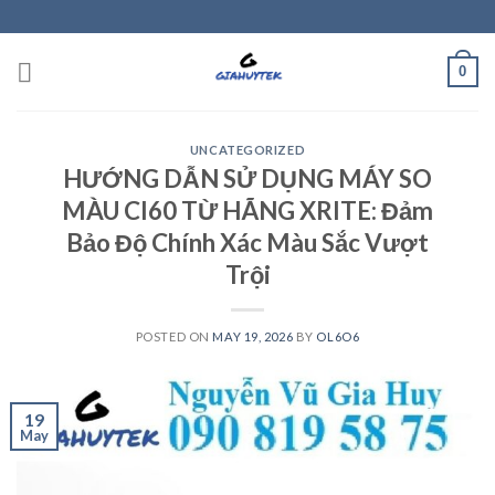
Skip
to
content
0
UNCATEGORIZED
HƯỚNG DẪN SỬ DỤNG MÁY SO
MÀU CI60 TỪ HÃNG XRITE: Đảm
Bảo Độ Chính Xác Màu Sắc Vượt
Trội
POSTED ON
MAY 19, 2026
BY
OL6O6
19
May