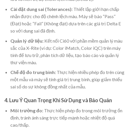
Cài đặt dung sai (Tolerances):
Thiết lập giới hạn chấp
nhận được cho độ chênh lệch màu. Máy sẽ báo “Pass”
(Đạt) hoặc “Fail” (Không đạt) dựa trên các giá trị Delta E
so với dung sai đã định.
Quản lý dữ liệu:
Kết nối Ci60 với phần mềm quản lý màu
sắc của X-Rite (ví dụ: Color iMatch, Color iQC) trên máy
tính để lưu trữ, phân tích dữ liệu, tạo báo cáo và quản lý
thư viện màu.
Chế độ đo trung bình:
Thực hiện nhiều phép đo trên cùng
một mẫu và máy sẽ tính giá trị trung bình, giúp giảm thiểu
sai số do sự không đồng nhất của mẫu.
4. Lưu Ý Quan Trọng Khi Sử Dụng và Bảo Quản
Môi trường đo:
Thực hiện phép đo trong môi trường ổn
định, tránh ánh sáng trực tiếp mạnh hoặc nhiệt độ quá
cao/thấp.