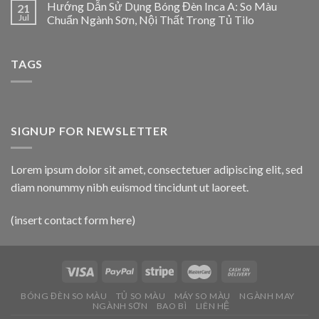
Hướng Dẫn Sử Dụng Bóng Đèn Inca A: So Màu
21
Jul
Chuẩn Ngành Sơn, Nội Thất Trong Tủ Tilo
TAGS
SIGNUP FOR NEWSLETTER
Lorem ipsum dolor sit amet, consectetuer adipiscing elit, sed
diam nonummy nibh euismod tincidunt ut laoreet.
(insert contact form here)
BÓNG ĐÈN SO MÀU
TỦ SO MÀU
MÁY SO MÀU
NGÀNH MAY
NGÀNH SƠN
BAO BÌ
LIÊN HỆ