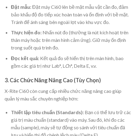
Đặt mẫu:
Đặt máy Ci60 lên bề mặt mẫu vật cần đo, đảm
bảo khẩu độ đo tiếp xúc hoàn toàn và ổn định với bề mặt.
Tránh để ánh sáng bên ngoài lọt vào khu vực đo.
Thực hiện đo:
Nhấn nút đo (thường là nút kích hoạt trên
thân máy hoặc trên màn hình cảm ứng). Giữ máy ổn định
trong suốt quá trình đo.
Đọc kết quả:
Kết quả đo sẽ hiển thị trên màn hình, bao
gồm các giá trị như L
a
b*, L
C
h*, Delta E, v.v.
3. Các Chức Năng Nâng Cao (Tùy Chọn)
X-Rite Ci60 còn cung cấp nhiều chức năng nâng cao giúp
quản lý màu sắc chuyên nghiệp hơn:
Thiết lập tiêu chuẩn (Standards):
Bạn có thể lưu trữ các
giá trị màu chuẩn (standard) vào máy. Sau đó, khi đo các
mẫu (sample), máy sẽ tự động so sánh với tiêu chuẩn đã
lưu và hiển thị độ chênh lệch màu (Delta E).