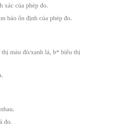
h xác của phép đo.
ảm bảo ổn định của phép đo.
 thị màu đỏ/xanh lá, b* biểu thị
u.
 nhau.
ả đo.