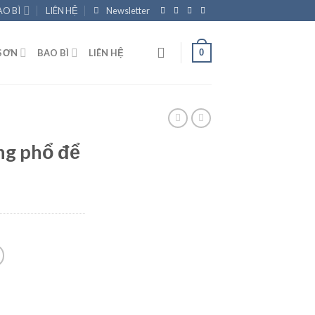
AO BÌ
LIÊN HỆ
Newsletter
0
SƠN
BAO BÌ
LIÊN HỆ
ng phổ để