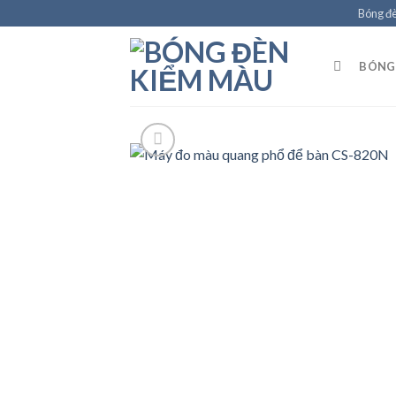
Skip
Bóng đ
to
content
BÓNG 