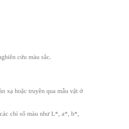
 nghiên cứu màu sắc.
n xạ hoặc truyền qua mẫu vật ở
 các chỉ số màu như L*, a*, b*,