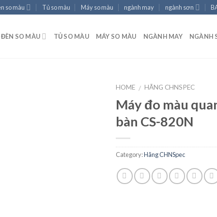
èn so màu
Tủ so màu
Máy so màu
ngành may
ngành sơn
B
ĐÈN SO MÀU
TỦ SO MÀU
MÁY SO MÀU
NGÀNH MAY
NGÀNH 
HOME
HÃNG CHNSPEC
/
Máy đo màu qua
bàn CS-820N
Add to
wishlist
Category:
Hãng CHNSpec